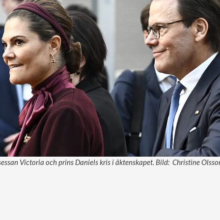
essan Victoria och prins Daniels kris i äktenskapet. Bild: Christine Olss