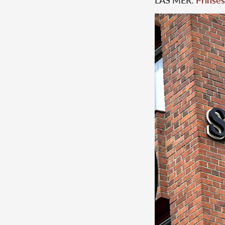
LÄS MER:
Prinses