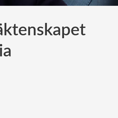
 äktenskapet
ia