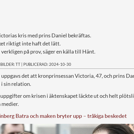
ctorias kris med prins Daniel bekräftas.
 riktigt inte haft det lätt.
verkligen på prov, säger en källa till Hänt.
|
BILDER: TT
|
PUBLICERAD: 2024-10-30
 uppgavs det att kronprinsessan Victoria, 47, och prins Dan
i sin relation.
de uppgifter om krisen i äktenskapet läckte ut och helt plöts
a medier.
nberg Batra och maken bryter upp – tråkiga beskedet