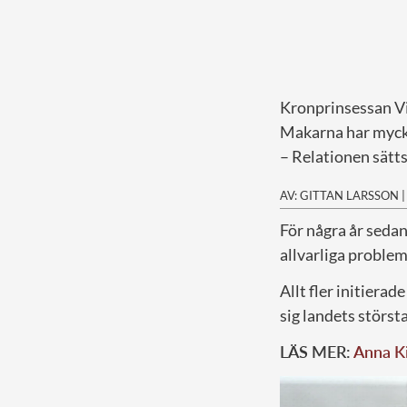
Kronprinsessan Vi
Makarna har mycket
– Relationen sätts 
AV: GITTAN LARSSON
F
ör några år sedan
allvarliga problem 
Allt fler initiera
sig landets störst
LÄS MER:
Anna Ki