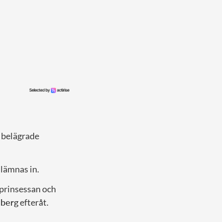
r belägrade
lämnas in.
onprinsessan och
mberg
efteråt.