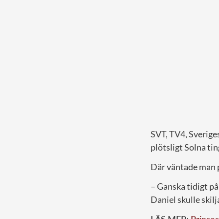
SVT, TV4, Sverige
plötsligt Solna tin
Där väntade man p
­– Ganska tidigt p
Daniel skulle skil