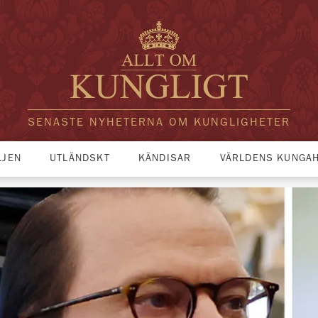
SENASTE NYHETERNA OM KUNGLIGHETER
LJEN
UTLÄNDSKT
KÄNDISAR
VÄRLDENS KUNGA