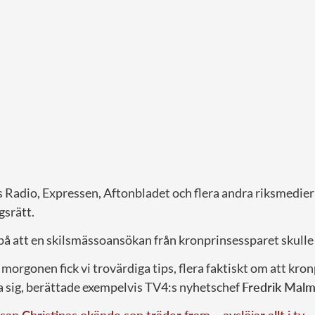
s Radio, Expressen, Aftonbladet och flera andra riksmedie
gsrätt.
å att en skilsmässoansökan från kronprinsessparet skulle 
å morgonen fick vi trovärdiga tips, flera faktiskt om att kr
ja sig, berättade exempelvis TV4:s nyhetschef
Fredrik Mal