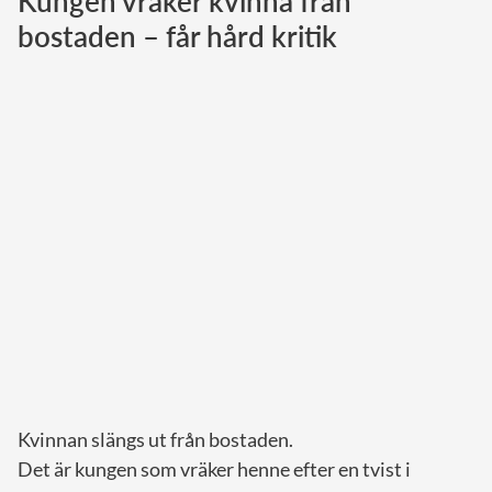
Kungen vräker kvinna från
bostaden – får hård kritik
Norska kungahuset
Danska kungahuset
Spanska kungahuset
Nederländska kungahuset
Belgiska kungahuset
Jordanska kungahuset
Luxemburgska storhertighuset
Japanska kejsarhuset
Thailändska kungahuset
Marockanska kungahuset
Monacos furstehus
Kvinnan slängs ut från bostaden.
Det är kungen som vräker henne efter en tvist i