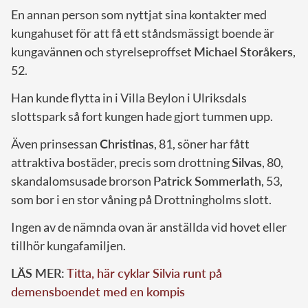
En annan person som nyttjat sina kontakter med
kungahuset för att få ett ståndsmässigt boende är
kungavännen och styrelseproffset
Michael Storåkers
,
52.
Han kunde flytta in i Villa Beylon i Ulriksdals
slottspark så fort kungen hade gjort tummen upp.
Även prinsessan
Christinas
, 81, söner har fått
attraktiva bostäder, precis som drottning
Silvas
, 80,
skandalomsusade brorson
Patrick Sommerlath
, 53,
som bor i en stor våning på Drottningholms slott.
Ingen av de nämnda ovan är anställda vid hovet eller
tillhör kungafamiljen.
LÄS MER:
Titta, här cyklar Silvia runt på
demensboendet med en kompis