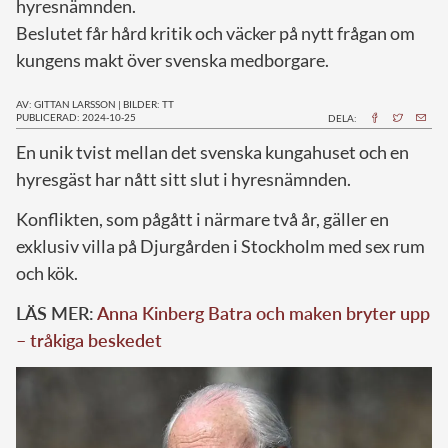
hyresnämnden.
Beslutet får hård kritik och väcker på nytt frågan om
kungens makt över svenska medborgare.
AV: GITTAN LARSSON
|
BILDER: TT
PUBLICERAD: 2024-10-25
DELA:
E
n unik tvist mellan det svenska kungahuset och en
hyresgäst har nått sitt slut i hyresnämnden.
Konflikten, som pågått i närmare två år, gäller en
exklusiv villa på Djurgården i Stockholm med sex rum
och kök.
LÄS MER:
Anna Kinberg Batra och maken bryter upp
– tråkiga beskedet