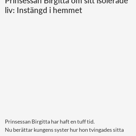
Prinsessan Birgitta om sitt isolerade
liv: Instängd i hemmet
Norska kungahuset
Danska kungahuset
Spanska kungahuset
Nederländska kungahuset
Belgiska kungahuset
Jordanska kungahuset
Luxemburgska storhertighuset
Japanska kejsarhuset
Thailändska kungahuset
Marockanska kungahuset
Monacos furstehus
Prinsessan Birgitta har haft en tuff tid.
Nu berättar kungens syster hur hon tvingades sitta