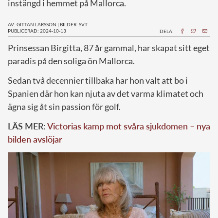
instängd i hemmet på Mallorca.
AV: GITTAN LARSSON
|
BILDER: SVT
PUBLICERAD: 2024-10-13
DELA:
P
rinsessan Birgitta, 87 år gammal, har skapat sitt eget
paradis på den soliga ön Mallorca.
Sedan två decennier tillbaka har hon valt att bo i
Spanien där hon kan njuta av det varma klimatet och
ägna sig åt sin passion för golf.
LÄS MER:
Victorias kamp mot svåra sjukdomen – nya
bilden avslöjar