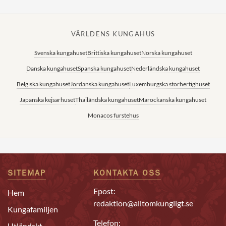
VÄRLDENS KUNGAHUS
Svenska kungahuset
Brittiska kungahuset
Norska kungahuset
Danska kungahuset
Spanska kungahuset
Nederländska kungahuset
Belgiska kungahuset
Jordanska kungahuset
Luxemburgska storhertighuset
Japanska kejsarhuset
Thailändska kungahuset
Marockanska kungahuset
Monacos furstehus
SITEMAP
KONTAKTA OSS
Epost:
Hem
redaktion@alltomkungligt.se
Kungafamiljen
Telefon:
Utländskt