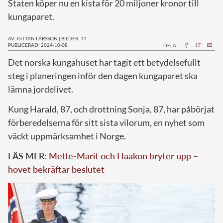
Staten köper nu en kista för 20 miljoner kronor till
kungaparet.
AV: GITTAN LARSSON
|
BILDER: TT
PUBLICERAD: 2024-10-08
DELA:
D
et norska kungahuset har tagit ett betydelsefullt
steg i planeringen inför den dagen kungaparet ska
lämna jordelivet.
Kung Harald, 87, och drottning Sonja, 87, har påbörjat
förberedelserna för sitt sista vilorum, en nyhet som
väckt uppmärksamhet i Norge.
LÄS MER:
Mette-Marit och Haakon bryter upp –
hovet bekräftar beslutet