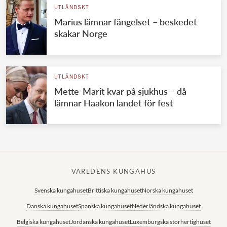
UTLÄNDSKT
Marius lämnar fängelset – beskedet
skakar Norge
UTLÄNDSKT
Mette-Marit kvar på sjukhus – då
lämnar Haakon landet för fest
VÄRLDENS KUNGAHUS
Svenska kungahuset
Brittiska kungahuset
Norska kungahuset
Danska kungahuset
Spanska kungahuset
Nederländska kungahuset
Belgiska kungahuset
Jordanska kungahuset
Luxemburgska storhertighuset