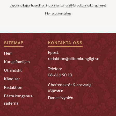
Japanska kejsarhuset
Thailändska kungahuset
Marockanska kungahuset
Monacos furstehus
SITEMAP
KONTAKTA OSS
Epost:
Hem
redaktion@alltomkungligt.se
Kungafamiljen
Telefon:
Utländskt
08-611 90 10
Kändisar
Chefredaktör & ansvarig
Redaktion
utgivare
Bästa kungahus-
Daniel Nyhlén
sajterna