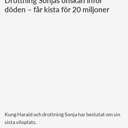
Drottning Sonjas önskan inför
döden – får kista för 20 miljoner
Norska kungahuset
Danska kungahuset
Spanska kungahuset
Nederländska kungahuset
Belgiska kungahuset
Jordanska kungahuset
Luxemburgska storhertighuset
Japanska kejsarhuset
Thailändska kungahuset
Marockanska kungahuset
Monacos furstehus
Kung Harald och drottning Sonja har beslutat om sin
sista viloplats.