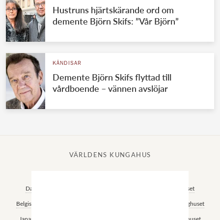
Hustruns hjärtskärande ord om
demente Björn Skifs: ”Vår Björn”
KÄNDISAR
Demente Björn Skifs flyttad till
vårdboende – vännen avslöjar
VÄRLDENS KUNGAHUS
Svenska kungahuset
Brittiska kungahuset
Norska kungahuset
Danska kungahuset
Spanska kungahuset
Nederländska kungahuset
Belgiska kungahuset
Jordanska kungahuset
Luxemburgska storhertighuset
Japanska kejsarhuset
Thailändska kungahuset
Marockanska kungahuset