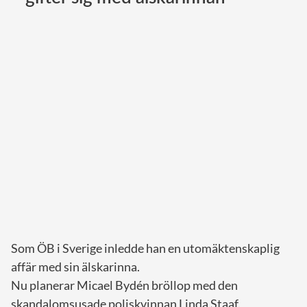
Norska kungahuset
Danska kungahuset
Spanska kungahuset
Nederländska kungahuset
Belgiska kungahuset
Jordanska kungahuset
Luxemburgska storhertighuset
Japanska kejsarhuset
Thailändska kungahuset
Marockanska kungahuset
Som ÖB i Sverige inledde han en utomäktenskaplig
Monacos furstehus
affär med sin älskarinna.
Nu planerar Micael Bydén bröllop med den
skandalomsusade poliskvinnan Linda Staaf.