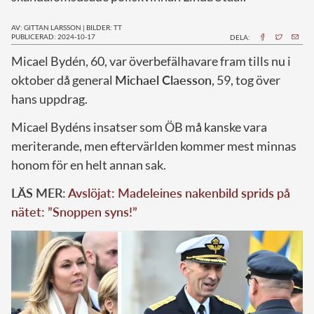
AV: GITTAN LARSSON
|
BILDER: TT
PUBLICERAD: 2024-10-17
DELA:
M
icael Bydén, 60, var överbefälhavare fram tills nu i
oktober då general
Michael Claesson
, 59, tog över
hans uppdrag.
Micael Bydéns insatser som ÖB må kanske vara
meriterande, men eftervärlden kommer mest minnas
honom för en helt annan sak.
LÄS MER:
Avslöjat: Madeleines nakenbild sprids på
nätet: ”Snoppen syns!”