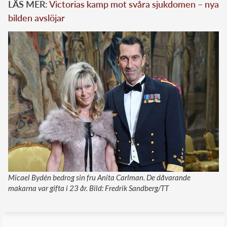
LÄS MER:
Victorias kamp mot svåra sjukdomen – nya
bilden avslöjar
Micael Bydén bedrog sin fru Anita Carlman. De dåvarande
makarna var gifta i 23 år. Bild: Fredrik Sandberg/TT