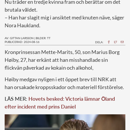
Nu träder en tredje kvinna fram och berättar om det
brutala våldet.
– Han har slagit mig i ansiktet med knuten näve, säger
Nora Haukland.
AV: GITTAN LARSSON
|
BILDER: TT
PUBLICERAD: 2024-08-16
DELA:
K
ronprinsessan Mette-Marits, 50, son Marius Borg
Høiby, 27, har erkänt att han misshandlade sin
flickvän påverkad av kokain och alkohol,
Høiby medgav nyligen i ett öppet brev till NRK att
han orsakade kroppsskador och materiell förstörelse.
LÄS MER:
Hovets besked: Victoria lämnar Öland
efter incident med prins Daniel