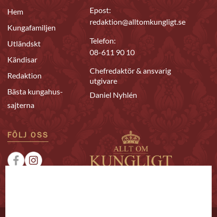
Epost:
Hem
redaktion@alltomkungligt.se
Kungafamiljen
Telefon:
Utländskt
08-611 90 10
Kändisar
Chefredaktör & ansvarig
Redaktion
utgivare
Bästa kungahus-
Daniel Nyhlén
sajterna
FÖLJ OSS
|
|
Sponsrat
Tipsa oss
Annonsera
© 2026 Allt om Kungligt. All rights reserved.