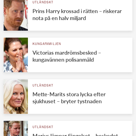
UTLÄNDSKT
Prins Harry krossad i rätten – riskerar
nota på en halv miljard
KUNGAFAMILJEN
Victorias mardrömsbesked –
kungavännen polisanmäld
UTLÄNDSKT
Mette-Marits stora lycka efter
sjukhuset – bryter tystnaden
UTLÄNDSKT
Marius lämnar fängelset – beskedet