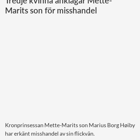
Tredje kvinna anklagar Mette-
Marits son för misshandel
Norska kungahuset
Danska kungahuset
Spanska kungahuset
Nederländska kungahuset
Belgiska kungahuset
Jordanska kungahuset
Luxemburgska storhertighuset
Japanska kejsarhuset
Thailändska kungahuset
Marockanska kungahuset
Monacos furstehus
Kronprinsessan Mette-Marits son Marius Borg Høiby
har erkänt misshandel av sin flickvän.