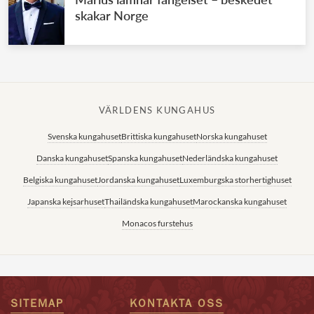
skakar Norge
VÄRLDENS KUNGAHUS
Svenska kungahuset
Brittiska kungahuset
Norska kungahuset
Danska kungahuset
Spanska kungahuset
Nederländska kungahuset
Belgiska kungahuset
Jordanska kungahuset
Luxemburgska storhertighuset
Japanska kejsarhuset
Thailändska kungahuset
Marockanska kungahuset
Monacos furstehus
SITEMAP
KONTAKTA OSS