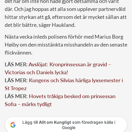
det här om inte hon hade gjort detsamma och varit
där. Och jag hoppas att alla som upplever partnervåld
hittar styrkan att gå, eftersom det är mycket sällan att
det blir bättre, säger Haukland.
Nästa vecka inleds polisens förhör med Marius Borg
Høiby om den misstänkta misshandeln av den senaste
flickvännen.
LÄS MER:
Avslöjat: Kronprinsessan är gravid –
Victorias och Daniels lycka!
LÄS MER:
Kungens och Silvias härliga lyxsemester i
St Tropez
LÄS MER:
Hovets tråkiga besked om prinsessan
Sofia – märks tydligt
Lägg till
Allt om Kungligt
som föredragen källa i
Google