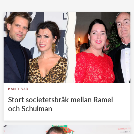
Norska kungahuset
Danska kungahuset
Spanska kungahuset
Nederländska kungahuset
Belgiska kungahuset
Jordanska kungahuset
Luxemburgska storhertighuset
Japanska kejsarhuset
KÄNDISAR
Thailändska kungahuset
Stort societetsbråk mellan Ramel
Marockanska kungahuset
och Schulman
Monacos furstehus