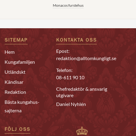
Monacos furstehus
SITEMAP
KONTAKTA OSS
Epost:
Hem
redaktion@alltomkungligt.se
Kungafamiljen
Telefon:
Utländskt
08-611 90 10
Kändisar
Chefredaktör & ansvarig
Redaktion
utgivare
Bästa kungahus-
Daniel Nyhlén
sajterna
FÖLJ OSS