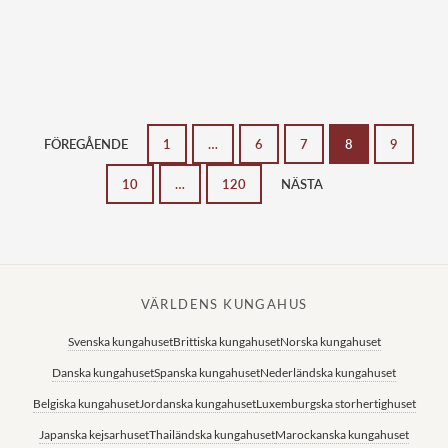
FÖREGÅENDE
1
…
6
7
8
9
10
…
120
NÄSTA
VÄRLDENS KUNGAHUS
Svenska kungahuset
Brittiska kungahuset
Norska kungahuset
Danska kungahuset
Spanska kungahuset
Nederländska kungahuset
Belgiska kungahuset
Jordanska kungahuset
Luxemburgska storhertighuset
Japanska kejsarhuset
Thailändska kungahuset
Marockanska kungahuset