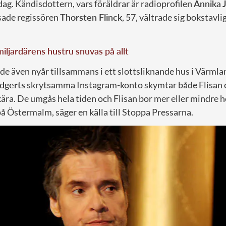
ag. Kändisdottern, vars föräldrar är radioprofilen
Annika J
ade regissören
Thorsten Flinck
, 57, vältrade sig bokstavli
jardärens hustru snuvas på allt
rade även nyår tillsammans i ett slottsliknande hus i Värml
dgerts
skrytsamma Instagram-konto skymtar både Flisan o
kära. De umgås hela tiden och Flisan bor mer eller mindre 
å Östermalm, säger en källa till Stoppa Pressarna.