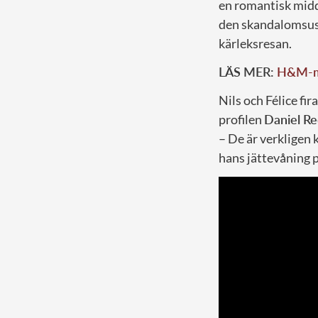
en romantisk midd
den skandalomsus
kärleksresan.
LÄS MER:
H&M-mil
Nils och Félice fi
profilen
Daniel Re
– De är verkligen 
hans jättevåning p