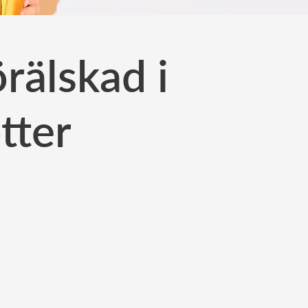
rälskad i
tter