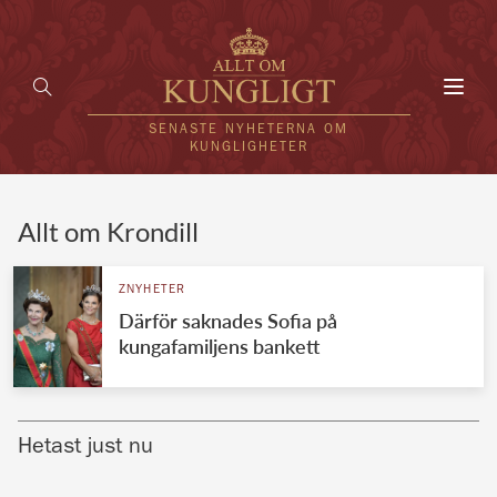
Toggl
navig
SENASTE NYHETERNA OM
KUNGLIGHETER
HEM
Allt om Krondill
KUNGAFAMILJEN
ZNYHETER
Därför saknades Sofia på
UTLÄNDSKT
kungafamiljens bankett
KÄNDISAR
VÄRLDENS KUNGAHUS
Hetast just nu
Svenska kungahuset
REDAKTION
Brittiska kungahuset