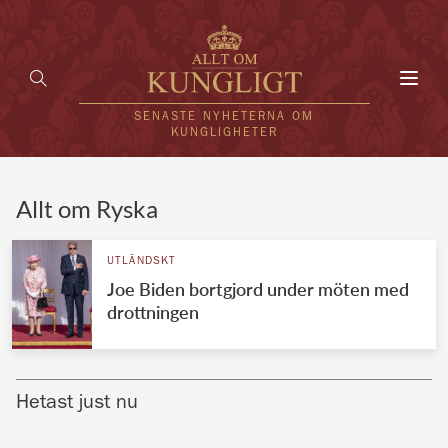
Toggl
navig
SENASTE NYHETERNA OM
KUNGLIGHETER
HEM
Allt om Ryska
KUNGAFAMILJEN
UTLÄNDSKT
Joe Biden bortgjord under möten med
UTLÄNDSKT
drottningen
KÄNDISAR
VÄRLDENS KUNGAHUS
Hetast just nu
Svenska kungahuset
REDAKTION
Brittiska kungahuset