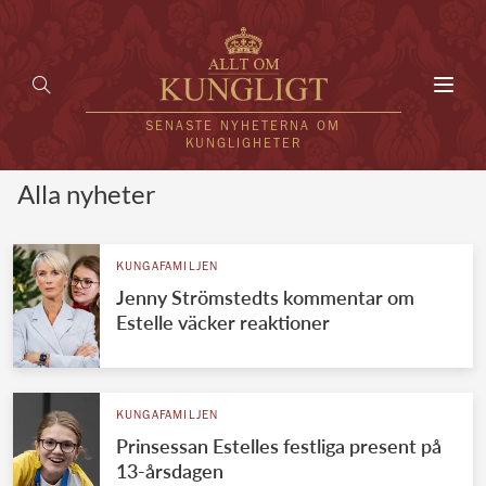
Toggl
navig
SENASTE NYHETERNA OM
KUNGLIGHETER
Alla nyheter
HEM
KUNGAFAMILJEN
KUNGAFAMILJEN
Jenny Strömstedts kommentar om
UTLÄNDSKT
Estelle väcker reaktioner
KÄNDISAR
VÄRLDENS KUNGAHUS
KUNGAFAMILJEN
Prinsessan Estelles festliga present på
Svenska kungahuset
REDAKTION
13-årsdagen
Brittiska kungahuset