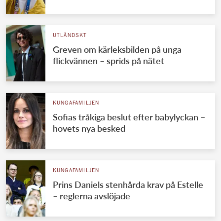
Norska kungahuset
Danska kungahuset
UTLÄNDSKT
Greven om kärleksbilden på unga
Spanska kungahuset
flickvännen – sprids på nätet
Nederländska kungahuset
Belgiska kungahuset
Jordanska kungahuset
KUNGAFAMILJEN
Sofias tråkiga beslut efter babylyckan –
Luxemburgska storhertighuset
hovets nya besked
Japanska kejsarhuset
Thailändska kungahuset
KUNGAFAMILJEN
Marockanska kungahuset
Prins Daniels stenhårda krav på Estelle
Monacos furstehus
– reglerna avslöjade