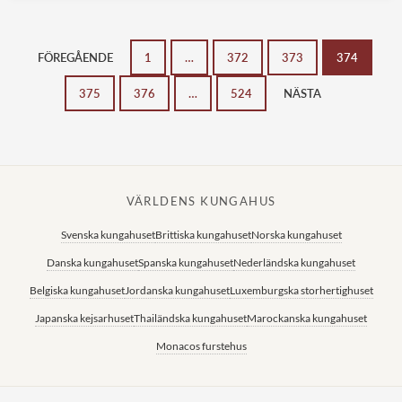
FÖREGÅENDE
1
…
372
373
374
375
376
…
524
NÄSTA
VÄRLDENS KUNGAHUS
Svenska kungahuset
Brittiska kungahuset
Norska kungahuset
Danska kungahuset
Spanska kungahuset
Nederländska kungahuset
Belgiska kungahuset
Jordanska kungahuset
Luxemburgska storhertighuset
Japanska kejsarhuset
Thailändska kungahuset
Marockanska kungahuset
Monacos furstehus