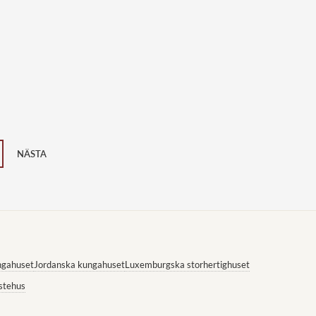
NÄSTA
ngahuset
Jordanska kungahuset
Luxemburgska storhertighuset
stehus