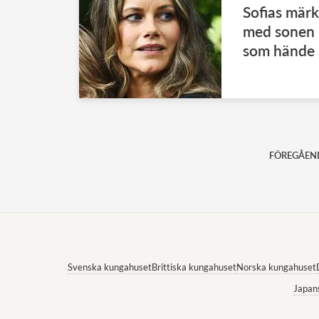
Sofias märk
med sonen –
som hände
FÖREGÅEN
Svenska kungahuset
Brittiska kungahuset
Norska kungahuset
Japan