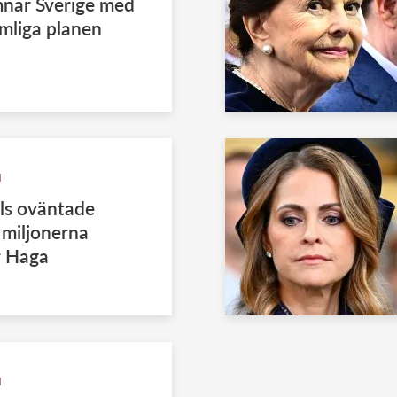
mnar Sverige med
mliga planen
N
ls oväntade
– miljonerna
r Haga
N