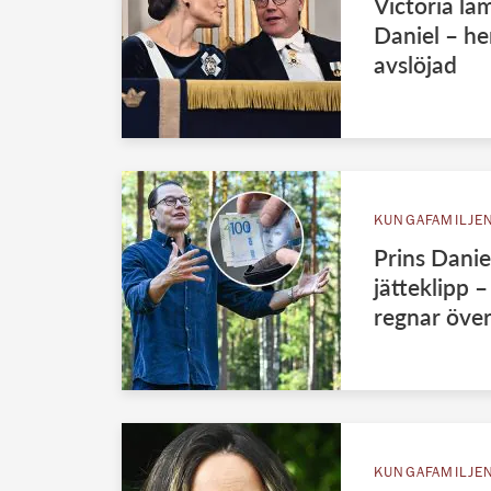
Victoria lä
Daniel – he
avslöjad
KUNGAFAMILJE
Prins Danie
jätteklipp 
regnar öve
KUNGAFAMILJE