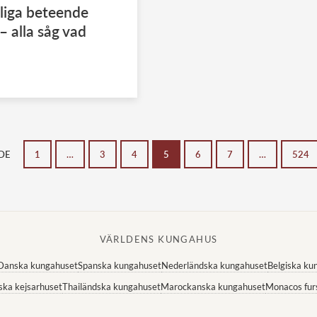
liga beteende
 alla såg vad
DE
1
…
3
4
5
6
7
…
524
VÄRLDENS KUNGAHUS
Danska kungahuset
Spanska kungahuset
Nederländska kungahuset
Belgiska ku
ska kejsarhuset
Thailändska kungahuset
Marockanska kungahuset
Monacos fur