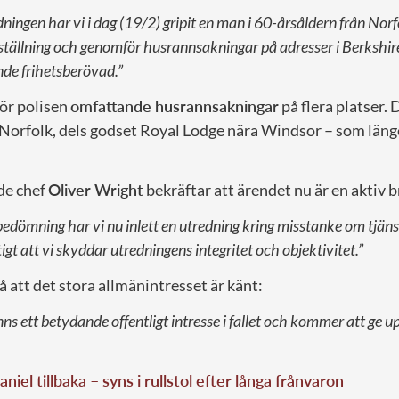
ningen har vi i dag (19/2) gripit en man i 60-årsåldern från Norf
ig ställning och genomför husrannsakningar på adresser i Berkshi
de frihetsberövad.”
ör polisen
omfattande husrannsakningar
på flera platser. 
Norfolk, dels godset Royal Lodge nära Windsor – som länge
de chef
Oliver Wright
bekräftar att ärendet nu är en aktiv 
edömning har vi nu inlett en utredning kring misstanke om tjänste
tigt att vi skyddar utredningens integritet och objektivitet.”
å att det stora allmänintresset är känt:
finns ett betydande offentligt intresse i fallet och kommer att ge 
aniel tillbaka – syns i rullstol efter långa frånvaron