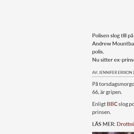
Polisen slog till på
Andrew Mountbatt
polis.
Nu sitter ex-prins
AV: JENNIFER ERIXON
På torsdagsmorgon
66, är gripen.
Enligt
BBC
slog po
prinsen.
LÄS MER:
Drottni