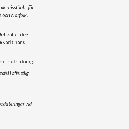
olk misstänkt för
re och Norfolk.
Det gäller dels
 varit hans
brottsutredning:
fel i offentlig
uppdateringar vid