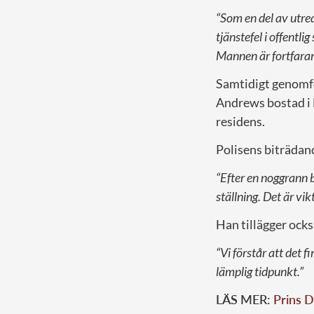
“Som en del av utred
tjänstefel i offentl
Mannen är fortfaran
Samtidigt genomf
Andrews bostad i 
residens.
Polisens biträdan
“Efter en noggrann b
ställning. Det är vik
Han tillägger ocks
“Vi förstår att det 
lämplig tidpunkt.”
LÄS MER:
Prins D