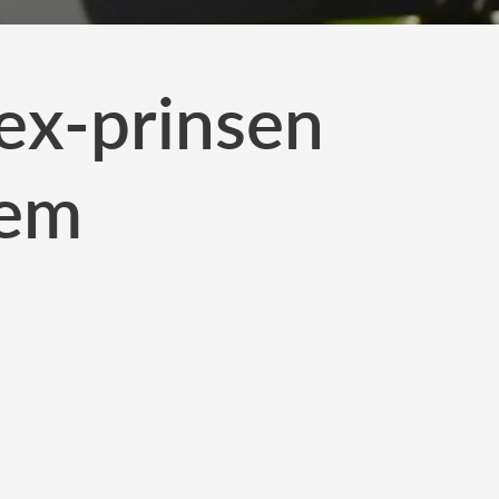
ex-prinsen
hem