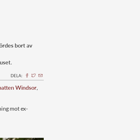
ördes bort av
huset.
DELA:
atten Windsor
,
ning mot ex-