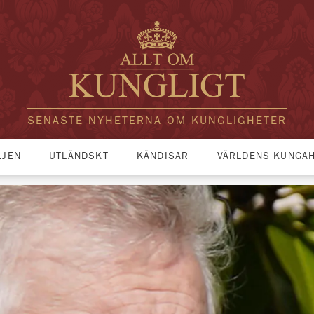
SENASTE NYHETERNA OM KUNGLIGHETER
LJEN
UTLÄNDSKT
KÄNDISAR
VÄRLDENS KUNGA