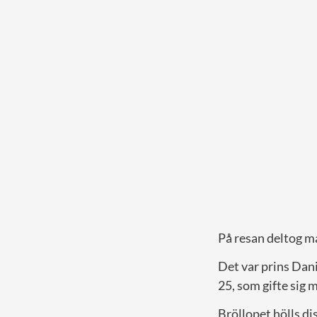
På resan deltog ma
Det var prins Dani
25, som gifte sig
Bröllopet hölls di