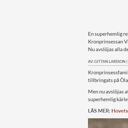
En superhemlig re
Kronprinsessan Vic
Nu avslöjas alla 
AV: GITTAN LARSSON
K
ronprinsessfamil
tillbringats på Öl
Men nu avslöjas at
superhemlig kärlek
LÄS MER:
Hovets 