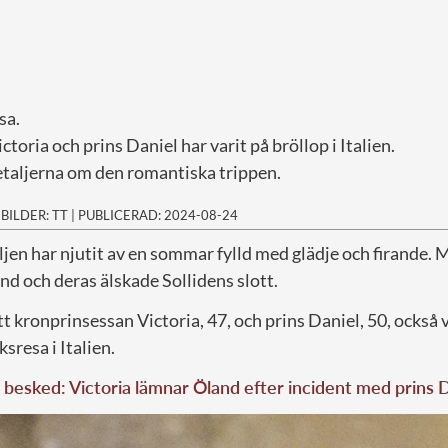
sa.
toria och prins Daniel har varit på bröllop i Italien.
detaljerna om den romantiska trippen.
|
BILDER: TT
|
PUBLICERAD: 2024-08-24
jen har njutit av en sommar fylld med glädje och firande. M
and och deras älskade Sollidens slott.
t kronprinsessan Victoria, 47, och prins Daniel, 50, också v
sresa i Italien.
besked: Victoria lämnar Öland efter incident med prins 