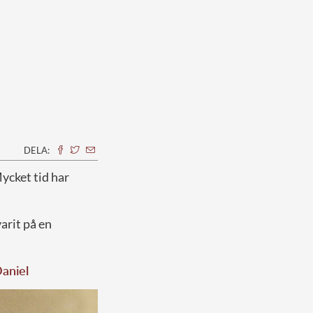
DELA:
ycket tid har
arit på en
Daniel