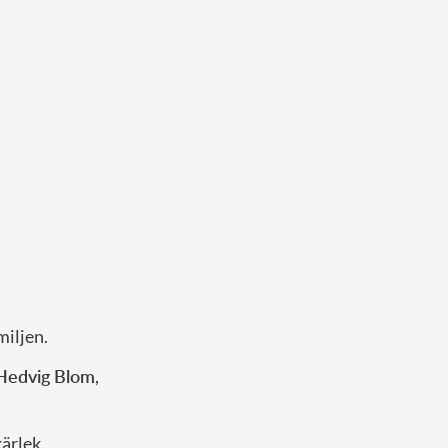
miljen.
Hedvig Blom
,
kärlek.