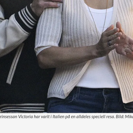
insessan Victoria har varit i Italien på en alldeles speciell resa. Bild: Mi