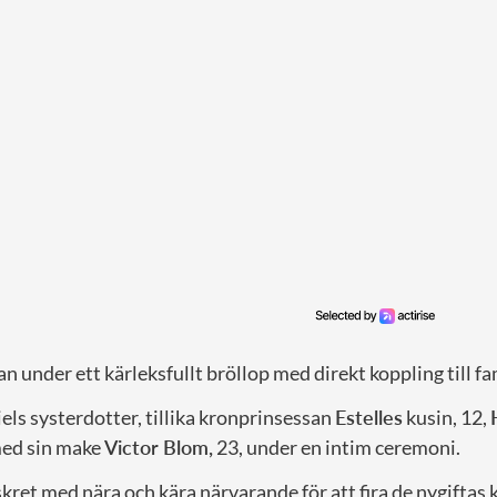
n under ett kärleksfullt bröllop med direkt koppling till fa
els systerdotter, tillika kronprinsessan
Estelles
kusin, 12,
 med sin make
Victor Blom,
23, under en intim ceremoni.
skret med nära och kära närvarande för att fira de nygiftas 