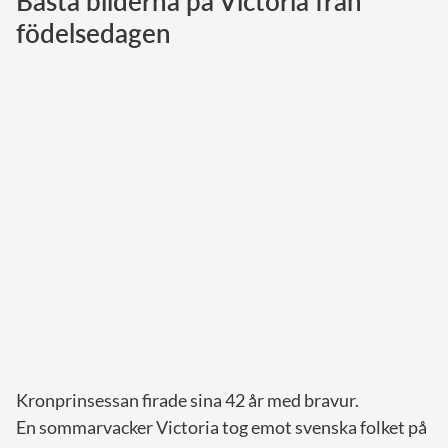
Bästa bilderna på Victoria från
födelsedagen
Norska kungahuset
Danska kungahuset
Spanska kungahuset
Nederländska kungahuset
Belgiska kungahuset
Jordanska kungahuset
Luxemburgska storhertighuset
Japanska kejsarhuset
Thailändska kungahuset
Marockanska kungahuset
Monacos furstehus
Kronprinsessan firade sina 42 år med bravur.
En sommarvacker Victoria tog emot svenska folket på