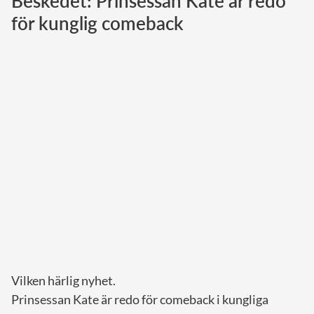
Beskedet: Prinsessan Kate är redo
för kunglig comeback
Norska kungahuset
Danska kungahuset
Spanska kungahuset
Nederländska kungahuset
Belgiska kungahuset
Jordanska kungahuset
Luxemburgska storhertighuset
Japanska kejsarhuset
Thailändska kungahuset
Marockanska kungahuset
Monacos furstehus
Vilken härlig nyhet.
Prinsessan Kate är redo för comeback i kungliga