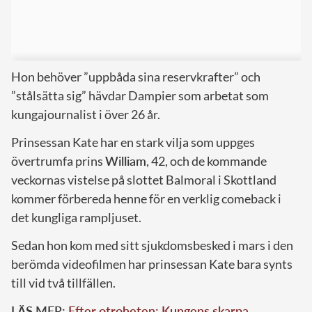
Hon behöver ”uppbåda sina reservkrafter” och
”stålsätta sig” hävdar Dampier som arbetat som
kungajournalist i över 26 år.
Prinsessan Kate har en stark vilja som uppges
övertrumfa prins
William
, 42, och de kommande
veckornas vistelse på slottet Balmoral i Skottland
kommer förbereda henne för en verklig comeback i
det kungliga rampljuset.
Sedan hon kom med sitt sjukdomsbesked i mars i den
berömda videofilmen har prinsessan Kate bara synts
till vid två tillfällen.
LÄS MER:
Efter otroheten: Kungens skarpa