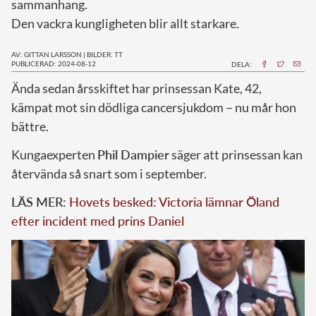
sammanhang.
Den vackra kungligheten blir allt starkare.
AV: GITTAN LARSSON
|
BILDER: TT
PUBLICERAD: 2024-08-12
DELA:
Ä
nda sedan årsskiftet har prinsessan Kate, 42,
kämpat mot sin dödliga cancersjukdom – nu mår hon
bättre.
Kungaexperten
Phil Dampier
säger att prinsessan kan
återvända så snart som i september.
LÄS MER:
Hovets besked: Victoria lämnar Öland
efter incident med prins Daniel