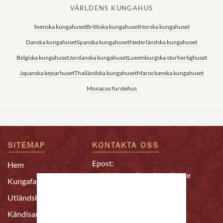
VÄRLDENS KUNGAHUS
Svenska kungahuset
Brittiska kungahuset
Norska kungahuset
Danska kungahuset
Spanska kungahuset
Nederländska kungahuset
Belgiska kungahuset
Jordanska kungahuset
Luxemburgska storhertighuset
Japanska kejsarhuset
Thailändska kungahuset
Marockanska kungahuset
Monacos furstehus
SITEMAP
KONTAKTA OSS
Epost:
Hem
redaktion@alltomkungligt.se
Kungafamiljen
Telefon:
Utländskt
08-611 90 10
Kändisar