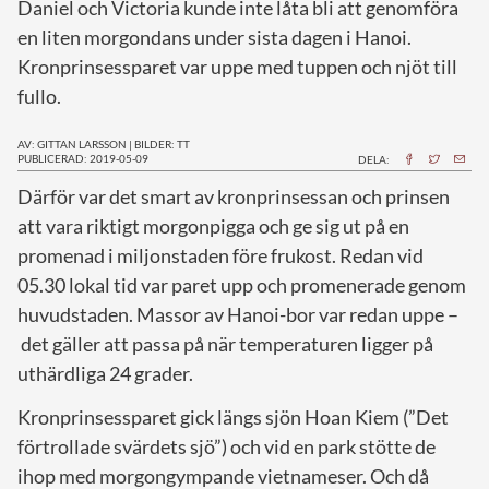
Daniel och Victoria kunde inte låta bli att genomföra
en liten morgondans under sista dagen i Hanoi.
Kronprinsessparet var uppe med tuppen och njöt till
fullo.
AV: GITTAN LARSSON
|
BILDER: TT
PUBLICERAD: 2019-05-09
DELA:
D
ärför var det smart av kronprinsessan och prinsen
att vara riktigt morgonpigga och ge sig ut på en
promenad i miljonstaden före frukost. Redan vid
05.30 lokal tid var paret upp och promenerade genom
huvudstaden. Massor av Hanoi-bor var redan uppe –
det gäller att passa på när temperaturen ligger på
uthärdliga 24 grader.
Kronprinsessparet gick längs sjön Hoan Kiem (”Det
förtrollade svärdets sjö”) och vid en park stötte de
ihop med morgongympande vietnameser. Och då