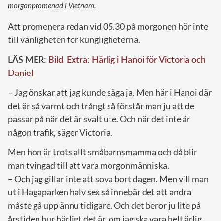
morgonpromenad i Vietnam.
Att promenera redan vid 05.30 på morgonen hör inte
till vanligheten för kungligheterna.
LÄS MER:
Bild-Extra: Härlig i Hanoi för Victoria och
Daniel
– Jag önskar att jag kunde säga ja. Men här i Hanoi där
det är så varmt och trångt så förstår man ju att de
passar på när det är svalt ute. Och när det inte är
någon trafik, säger Victoria.
Men hon är trots allt småbarnsmamma och då blir
man tvingad till att vara morgonmänniska.
– Och jag gillar inte att sova bort dagen. Men vill man
ut i Hagaparken halv sex så innebär det att andra
måste gå upp ännu tidigare. Och det beror ju lite på
årstiden hur härligt det är, om jag ska vara helt ärlig.