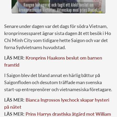
Senare under dagen var det dags för södra Vietnam,
kronprinsessparet ägnar sista dagen åt ett besök i Ho
Chi Minh City som tidigare hette Saigon och var det
forna Sydvietnams huvudstad.
LÄS MER:
Kronprins Haakons beslut om barnen
framtid
I Saigon blev det bland annat en härlig båttur på
Saigonfloden och desutom träffade man svenska
start-up entreprenörer och vietnamesiska företagare.
LÄS MER:
Bianca Ingrossos lyxchock skapar hysteri
på nätet
LÄS MER:
Prins Harrys drastiska åtgärd mot William