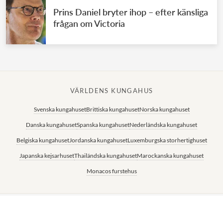
Prins Daniel bryter ihop – efter känsliga
frågan om Victoria
VÄRLDENS KUNGAHUS
Svenska kungahuset
Brittiska kungahuset
Norska kungahuset
Danska kungahuset
Spanska kungahuset
Nederländska kungahuset
Belgiska kungahuset
Jordanska kungahuset
Luxemburgska storhertighuset
Japanska kejsarhuset
Thailändska kungahuset
Marockanska kungahuset
Monacos furstehus