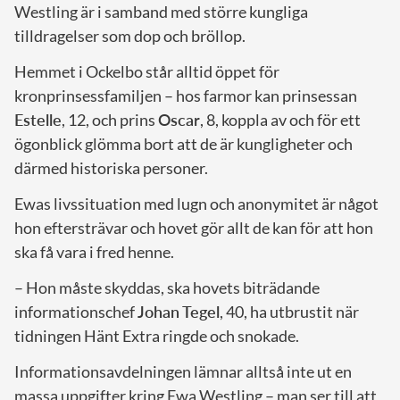
Westling är i samband med större kungliga
tilldragelser som dop och bröllop.
Hemmet i Ockelbo står alltid öppet för
kronprinsessfamiljen – hos farmor kan prinsessan
Estelle
, 12, och prins
Oscar
, 8, koppla av och för ett
ögonblick glömma bort att de är kungligheter och
därmed historiska personer.
Ewas livssituation med lugn och anonymitet är något
hon eftersträvar och hovet gör allt de kan för att hon
ska få vara i fred henne.
– Hon måste skyddas, ska hovets biträdande
informationschef
Johan Tegel
, 40, ha utbrustit när
tidningen Hänt Extra ringde och snokade.
Informationsavdelningen lämnar alltså inte ut en
massa uppgifter kring Ewa Westling – man ser till att