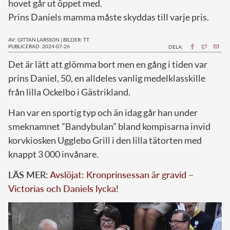
hovet går ut öppet med.
Prins Daniels mamma måste skyddas till varje pris.
AV: GITTAN LARSSON
|
BILDER: TT
PUBLICERAD: 2024-07-26
DELA:
D
et är lätt att glömma bort men en gång i tiden var
prins Daniel, 50, en alldeles vanlig medelklasskille
från lilla Ockelbo i Gästrikland.
Han var en sportig typ och än idag går han under
smeknamnet ”Bandybulan” bland kompisarna invid
korvkiosken Ugglebo Grill i den lilla tätorten med
knappt 3 000 invånare.
LÄS MER:
Avslöjat: Kronprinsessan är gravid –
Victorias och Daniels lycka!