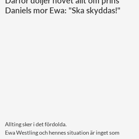
Därför döljer hovet allt om prins
Daniels mor Ewa: "Ska skyddas!"
Norska kungahuset
Danska kungahuset
Spanska kungahuset
Nederländska kungahuset
Belgiska kungahuset
Jordanska kungahuset
Luxemburgska storhertighuset
Japanska kejsarhuset
Thailändska kungahuset
Marockanska kungahuset
Monacos furstehus
Allting sker i det fördolda.
Ewa Westling och hennes situation är inget som