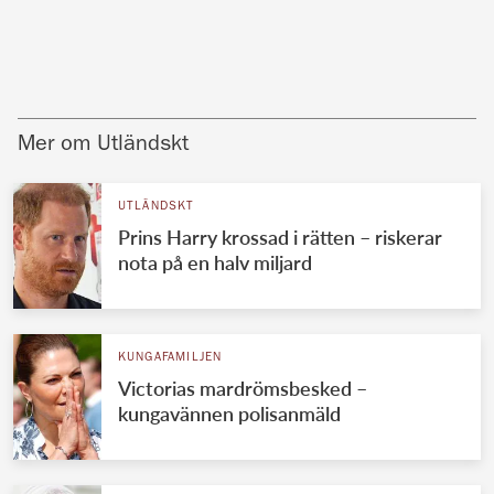
Mer om Utländskt
UTLÄNDSKT
Prins Harry krossad i rätten – riskerar
nota på en halv miljard
KUNGAFAMILJEN
Victorias mardrömsbesked –
kungavännen polisanmäld