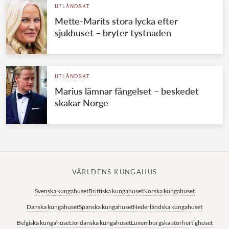
UTLÄNDSKT
Mette-Marits stora lycka efter
sjukhuset – bryter tystnaden
UTLÄNDSKT
Marius lämnar fängelset – beskedet
skakar Norge
VÄRLDENS KUNGAHUS
Svenska kungahuset
Brittiska kungahuset
Norska kungahuset
Danska kungahuset
Spanska kungahuset
Nederländska kungahuset
Belgiska kungahuset
Jordanska kungahuset
Luxemburgska storhertighuset