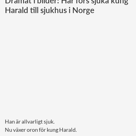
Dramat i bilder: Här förs sjuka kung
Harald till sjukhus i Norge
Norska kungahuset
Danska kungahuset
Spanska kungahuset
Nederländska kungahuset
Belgiska kungahuset
Jordanska kungahuset
Luxemburgska storhertighuset
Japanska kejsarhuset
Thailändska kungahuset
Marockanska kungahuset
Monacos furstehus
Han är allvarligt sjuk.
Nu växer oron för kung Harald.