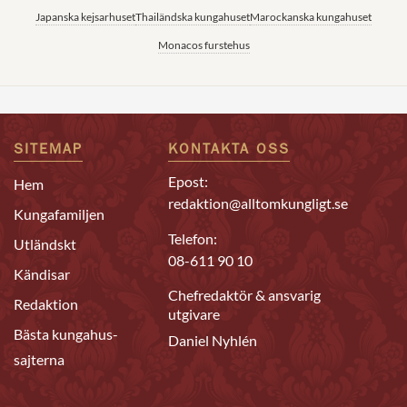
Japanska kejsarhuset
Thailändska kungahuset
Marockanska kungahuset
Monacos furstehus
SITEMAP
KONTAKTA OSS
Epost:
Hem
redaktion@alltomkungligt.se
Kungafamiljen
Telefon:
Utländskt
08-611 90 10
Kändisar
Chefredaktör & ansvarig
Redaktion
utgivare
Bästa kungahus-
Daniel Nyhlén
sajterna