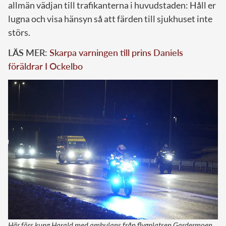
allmän vädjan till trafikanterna i huvudstaden: Håll er
lugna och visa hänsyn så att färden till sjukhuset inte
störs.
LÄS MER:
Skarpa varningen till prins Daniels
föräldrar I Ockelbo
Här förs kung Harald med ambulans från flygplatsen Gardermoen