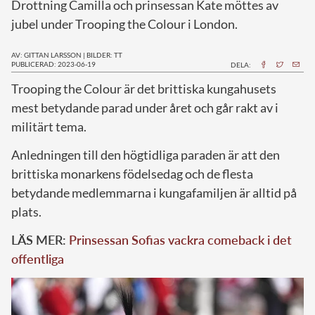
Drottning Camilla och prinsessan Kate möttes av
jubel under Trooping the Colour i London.
AV: GITTAN LARSSON
|
BILDER: TT
PUBLICERAD: 2023-06-19
DELA:
T
rooping the Colour är det brittiska kungahusets
mest betydande parad under året och går rakt av i
militärt tema.
Anledningen till den högtidliga paraden är att den
brittiska monarkens födelsedag och de flesta
betydande medlemmarna i kungafamiljen är alltid på
plats.
LÄS MER:
Prinsessan Sofias vackra comeback i det
offentliga