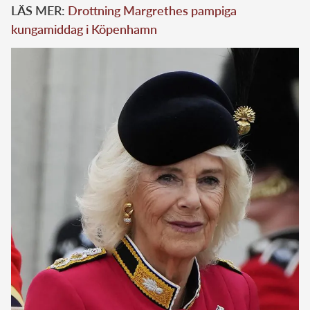
LÄS MER:
Drottning Margrethes pampiga
kungamiddag i Köpenhamn