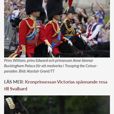
Prins William, prins Edward och prinsessan Anne lämnar
Buckingham Palace för att medverka i Trooping the Colour-
paraden. Bild: Alastair Grant/TT
LÄS MER:
Kronprinsessan Victorias spännande resa
till Svalbard