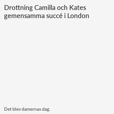
Drottning Camilla och Kates
Norska kungahuset
gemensamma succé i London
Danska kungahuset
Spanska kungahuset
Nederländska kungahuset
Belgiska kungahuset
Jordanska kungahuset
Luxemburgska storhertighuset
Japanska kejsarhuset
Thailändska kungahuset
Marockanska kungahuset
Monacos furstehus
Det blev damernas dag.