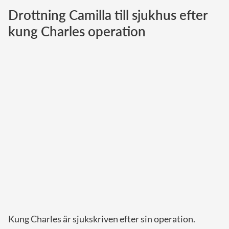
Drottning Camilla till sjukhus efter
Norska kungahuset
kung Charles operation
Danska kungahuset
Spanska kungahuset
Nederländska kungahuset
Belgiska kungahuset
Jordanska kungahuset
Luxemburgska storhertighuset
Japanska kejsarhuset
Thailändska kungahuset
Marockanska kungahuset
Monacos furstehus
Kung Charles är sjukskriven efter sin operation.