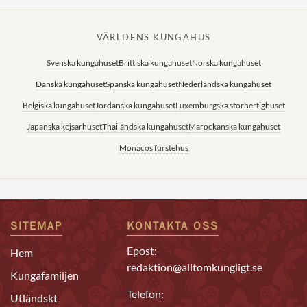
VÄRLDENS KUNGAHUS
Svenska kungahuset
Brittiska kungahuset
Norska kungahuset
Danska kungahuset
Spanska kungahuset
Nederländska kungahuset
Belgiska kungahuset
Jordanska kungahuset
Luxemburgska storhertighuset
Japanska kejsarhuset
Thailändska kungahuset
Marockanska kungahuset
Monacos furstehus
SITEMAP
KONTAKTA OSS
Epost:
Hem
redaktion@alltomkungligt.se
Kungafamiljen
Telefon:
Utländskt