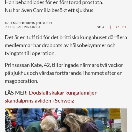
Han behandlades för en förstorad prostata.
Nu har även Camilla besökt ett sjukhus.
AV: JENNIFER ERIXON
|
BILDER: TT
PUBLICERAD: 2024-02-04
DELA:
D
et är en tuff tid för det brittiska kungahuset där flera
medlemmar har drabbats av hälsobekymmer och
tvingats till operation.
Prinsessan
Kate
, 42, tillbringade närmare två veckor
på sjukhus och vårdas fortfarande i hemmet efter en
magoperation.
LÄS MER:
Dödsfall skakar kungafamiljen –
skandalprins avliden i Schweiz