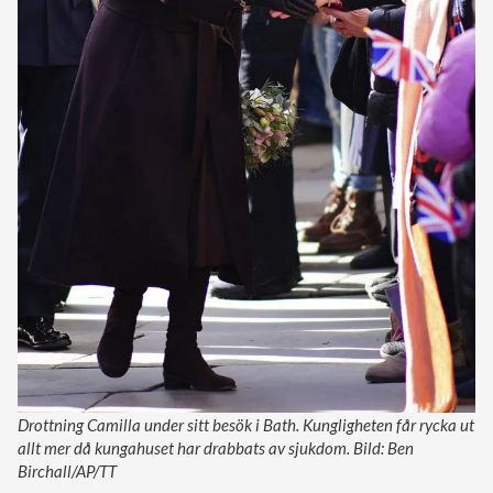
Drottning Camilla under sitt besök i Bath. Kungligheten får rycka ut
allt mer då kungahuset har drabbats av sjukdom. Bild: Ben
Birchall/AP/TT