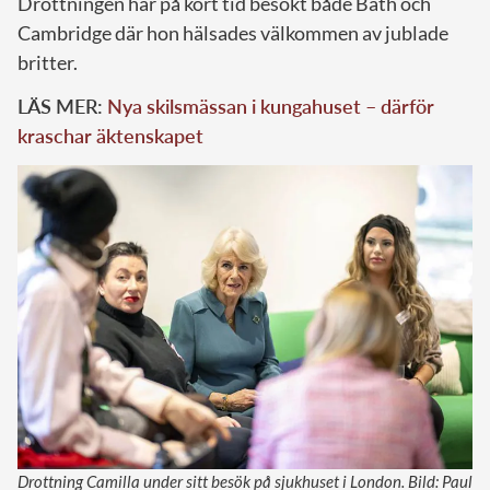
Drottningen har på kort tid besökt både Bath och
Cambridge där hon hälsades välkommen av jublade
britter.
LÄS MER:
Nya skilsmässan i kungahuset – därför
kraschar äktenskapet
Drottning Camilla under sitt besök på sjukhuset i London. Bild: Paul