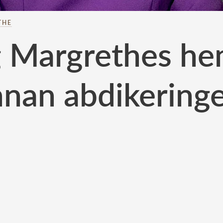
THE
 Margrethes he
nnan abdikering