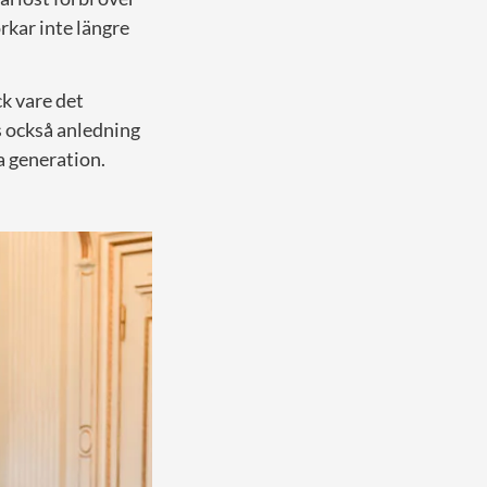
rkar inte längre
ck vare det
s också anledning
ta generation.