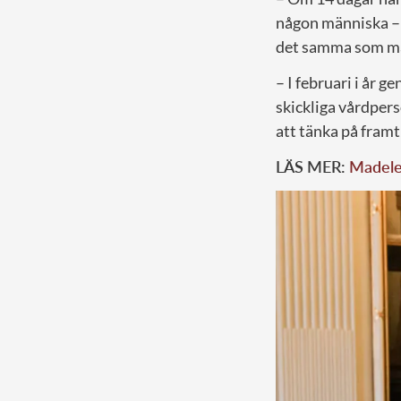
någon människa – i
det samma som man
– I februari i år 
skickliga vårdper
att tänka på framt
LÄS MER:
Madelei