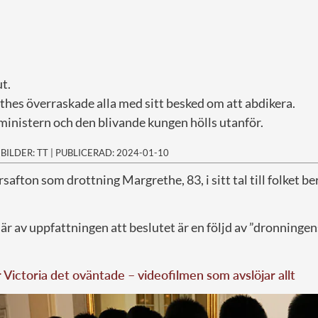
t.
hes överraskade alla med sitt besked om att abdikera.
ministern och den blivande kungen hölls utanför.
|
BILDER: TT
|
PUBLICERAD: 2024-01-10
rsafton som drottning Margrethe, 83, i sitt tal till folket b
är av uppfattningen att beslutet är en följd av ”dronninge
 Victoria det oväntade – videofilmen som avslöjar allt