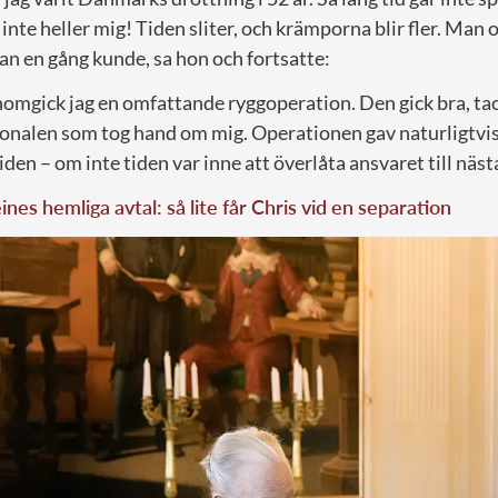
nte heller mig! Tiden sliter, och krämporna blir fler. Man o
 en gång kunde, sa hon och fortsatte:
genomgick jag en omfattande ryggoperation. Den gick bra, ta
sonalen som tog hand om mig. Operationen gav naturligtvi
iden – om inte tiden var inne att överlåta ansvaret till näs
nes hemliga avtal: så lite får Chris vid en separation