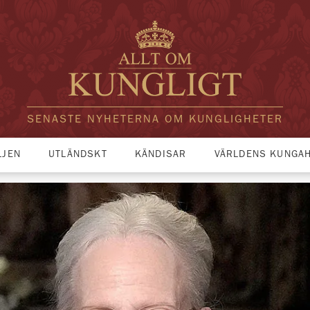
SENASTE NYHETERNA OM KUNGLIGHETER
LJEN
UTLÄNDSKT
KÄNDISAR
VÄRLDENS KUNGA