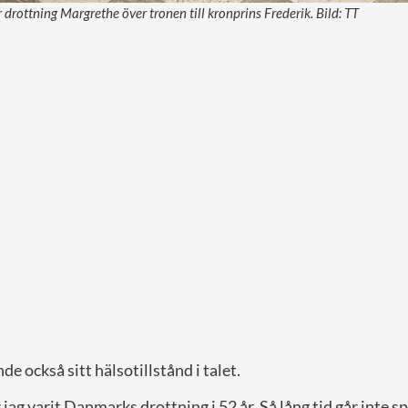
drottning Margrethe över tronen till kronprins Frederik. Bild: TT
 också sitt hälsotillstånd i talet.
jag varit Danmarks drottning i 52 år. Så lång tid går inte sp