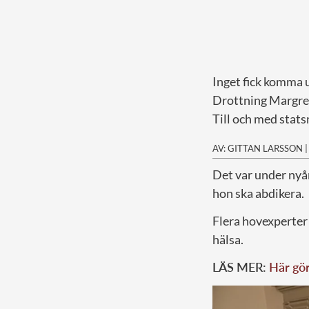
Inget fick komma u
Drottning Margret
Till och med stats
AV: GITTAN LARSSON
D
et var under nyå
hon ska abdikera.
Flera hovexperter 
hälsa.
LÄS MER:
Här gör