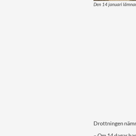
Den 14 januari lämnar 
Drottningen nämnde
– Om 14 dagar har 