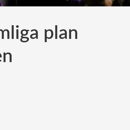
mliga plan
en