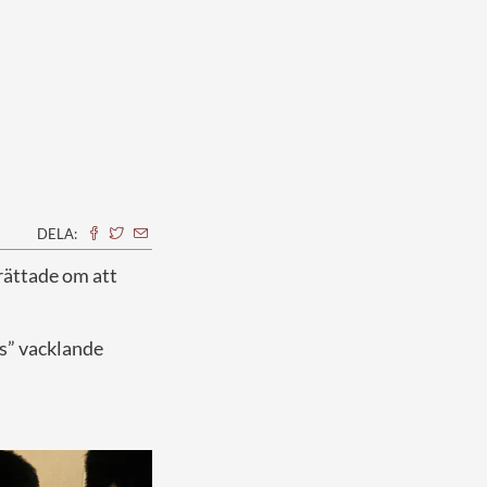
DELA:
erättade om att
ns” vacklande