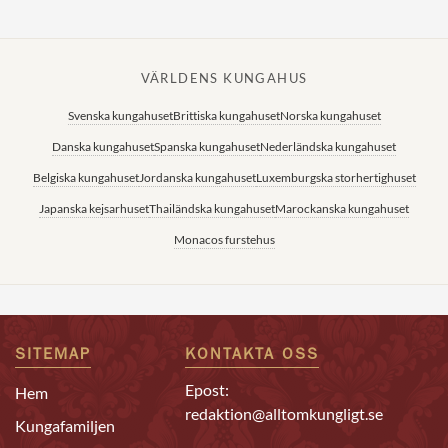
VÄRLDENS KUNGAHUS
Svenska kungahuset
Brittiska kungahuset
Norska kungahuset
Danska kungahuset
Spanska kungahuset
Nederländska kungahuset
Belgiska kungahuset
Jordanska kungahuset
Luxemburgska storhertighuset
Japanska kejsarhuset
Thailändska kungahuset
Marockanska kungahuset
Monacos furstehus
SITEMAP
KONTAKTA OSS
Epost:
Hem
redaktion@alltomkungligt.se
Kungafamiljen