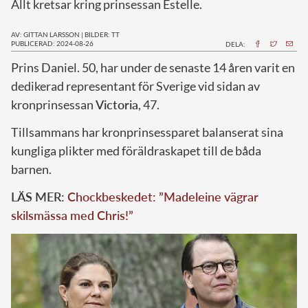
Allt kretsar kring prinsessan Estelle.
AV: GITTAN LARSSON
|
BILDER: TT
PUBLICERAD: 2024-08-26
DELA:
P
rins Daniel. 50, har under de senaste 14 åren varit en
dedikerad representant för Sverige vid sidan av
kronprinsessan
Victoria
, 47.
Tillsammans har kronprinsessparet balanserat sina
kungliga plikter med föräldraskapet till de båda
barnen.
LÄS MER:
Chockbeskedet: ”Madeleine vägrar
skilsmässa med Chris!”