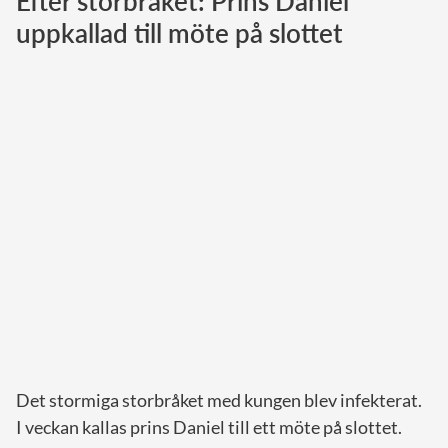
Efter storbråket: Prins Daniel
uppkallad till möte på slottet
Norska kungahuset
Danska kungahuset
Spanska kungahuset
Nederländska kungahuset
Belgiska kungahuset
Jordanska kungahuset
Luxemburgska storhertighuset
Japanska kejsarhuset
Thailändska kungahuset
Marockanska kungahuset
Monacos furstehus
Det stormiga storbråket med kungen blev infekterat.
I veckan kallas prins Daniel till ett möte på slottet.