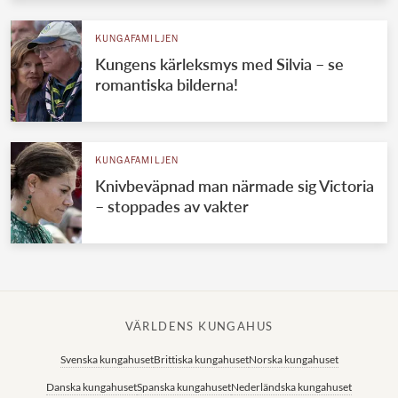
KUNGAFAMILJEN
Kungens kärleksmys med Silvia – se
romantiska bilderna!
KUNGAFAMILJEN
Knivbeväpnad man närmade sig Victoria
– stoppades av vakter
VÄRLDENS KUNGAHUS
Svenska kungahuset
Brittiska kungahuset
Norska kungahuset
Danska kungahuset
Spanska kungahuset
Nederländska kungahuset