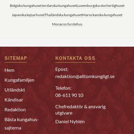
Belgiska kungahuset
Jordanska kungahuset
Luxemburgska storhertighuset
Japanska kejsarhuset
Thailändska kungahuset
Marockanska kungahuset
Monacos furstehus
SITEMAP
KONTAKTA OSS
Epost:
Hem
redaktion@alltomkungligt.se
Kungafamiljen
Telefon:
Utländskt
08-611 90 10
Kändisar
Chefredaktör & ansvarig
Redaktion
utgivare
Bästa kungahus-
Daniel Nyhlén
sajterna