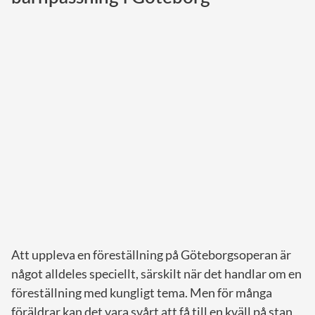
Norska kungahuset
Danska kungahuset
Spanska kungahuset
Nederländska kungahuset
Belgiska kungahuset
Jordanska kungahuset
Luxemburgska storhertighuset
Japanska kejsarhuset
Thailändska kungahuset
Marockanska kungahuset
Att uppleva en föreställning på Göteborgsoperan är
Monacos furstehus
något alldeles speciellt, särskilt när det handlar om en
föreställning med kungligt tema. Men för många
föräldrar kan det vara svårt att få till en kväll på stan