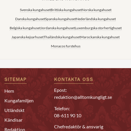
Svenska kungahuset
Brittiska kungahuset
Norska kungahuset
Danska kungahuset
Spanska kungahuset
Nederländska kungahuset
Belgiska kungahuset
Jordanska kungahuset
Luxemburgska storhertighuset
Japanska kejsarhuset
Thailändska kungahuset
Marockanska kungahuset
Monacos furstehus
SITEMAP
KONTAKTA OSS
Epost:
Hem
redaktion@alltomkungligt.se
Kungafamiljen
Telefon:
Utländskt
08-611 90 10
Kändisar
Chefredaktör & ansvarig
Redaktion