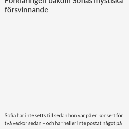
Förklaringen bakom Sofias mystiska
försvinnande
Norska kungahuset
Danska kungahuset
Spanska kungahuset
Nederländska kungahuset
Belgiska kungahuset
Jordanska kungahuset
Luxemburgska storhertighuset
Japanska kejsarhuset
Thailändska kungahuset
Marockanska kungahuset
Monacos furstehus
Sofia har inte setts till sedan hon var på en konsert för
två veckor sedan – och har heller inte postat något på