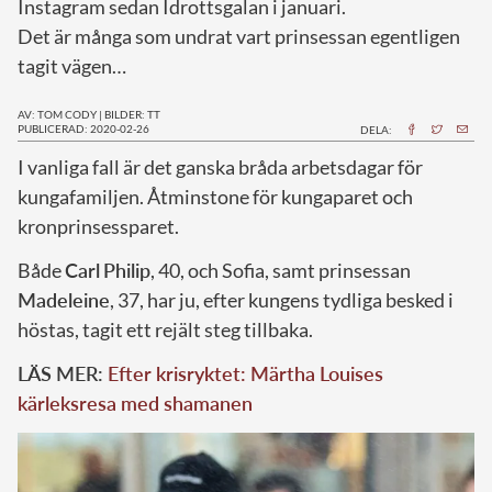
Instagram sedan Idrottsgalan i januari.
Det är många som undrat vart prinsessan egentligen
tagit vägen…
AV: TOM CODY
|
BILDER: TT
PUBLICERAD: 2020-02-26
DELA:
I
vanliga fall är det ganska bråda arbetsdagar för
kungafamiljen. Åtminstone för kungaparet och
kronprinsessparet.
Både
Carl
Philip
, 40, och Sofia, samt prinsessan
Madeleine
, 37, har ju, efter kungens tydliga besked i
höstas, tagit ett rejält steg tillbaka.
LÄS MER:
Efter krisryktet: Märtha Louises
kärleksresa med shamanen