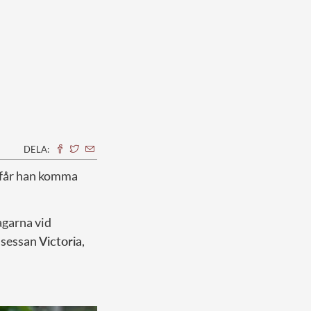
DELA:
n får han komma
dagarna vid
nsessan
Victoria
,