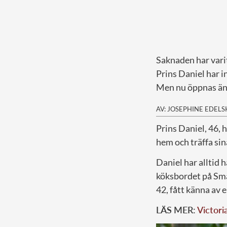
Saknaden har vari
Prins Daniel har i
Men nu öppnas änt
AV: JOSEPHINE EDEL
P
rins Daniel, 46, 
hem och träffa sin
Daniel har alltid h
köksbordet på Smä
42, fått känna av e
LÄS MER:
Victori