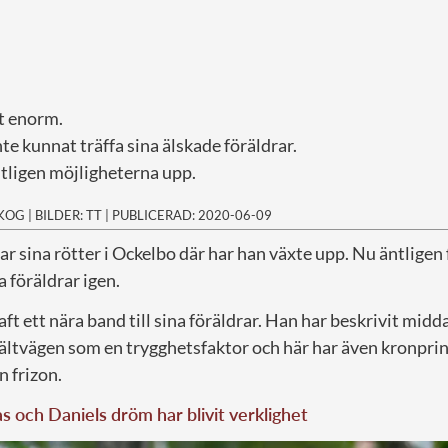
t enorm.
nte kunnat träffa sina älskade föräldrar.
ligen möjligheterna upp.
SKOG
|
BILDER: TT
|
PUBLICERAD: 2020-06-09
har sina rötter i Ockelbo där har han växte upp. Nu äntlige
a föräldrar igen.
aft ett nära band till sina föräldrar. Han har beskrivit mid
ltvägen som en trygghetsfaktor och här har även kronpri
n frizon.
as och Daniels dröm har blivit verklighet