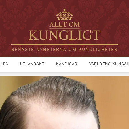
SENASTE NYHETERNA OM KUNGLIGHETER
LJEN
UTLÄNDSKT
KÄNDISAR
VÄRLDENS KUNGA