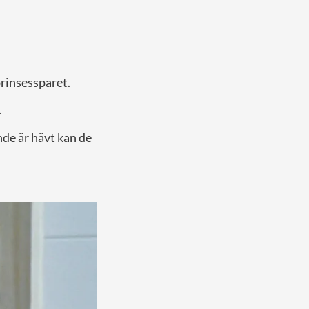
prinsessparet.
.
nde är hävt kan de