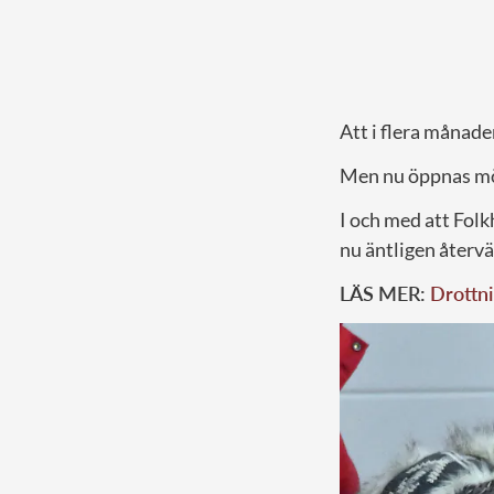
Att i flera månade
Men nu öppnas möj
I och med att Folk
nu äntligen återvä
LÄS MER:
Drottni