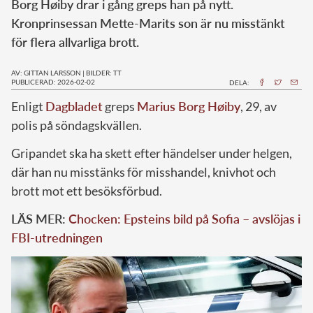
Borg Høiby drar i gång greps han på nytt.
Kronprinsessan Mette-Marits son är nu misstänkt
för flera allvarliga brott.
AV: GITTAN LARSSON
|
BILDER: TT
PUBLICERAD: 2026-02-02
DELA:
Enligt
Dagbladet
greps
Marius Borg Høiby
, 29, av
polis på söndagskvällen.
Gripandet ska ha skett efter händelser under helgen,
där han nu misstänks för misshandel, knivhot och
brott mot ett besöksförbud.
LÄS MER:
Chocken: Epsteins bild på Sofia – avslöjas i
FBI-utredningen