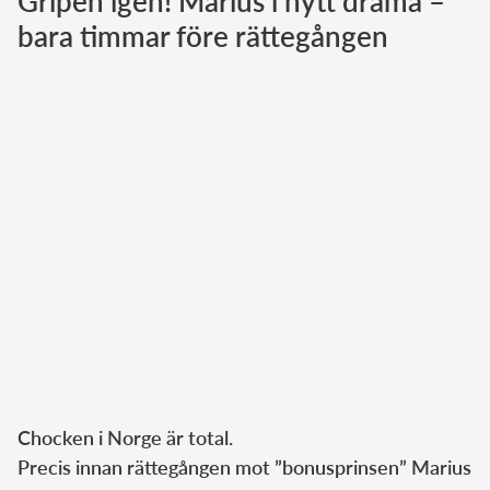
Gripen igen! Marius i nytt drama –
bara timmar före rättegången
Norska kungahuset
Danska kungahuset
Spanska kungahuset
Nederländska kungahuset
Belgiska kungahuset
Jordanska kungahuset
Luxemburgska storhertighuset
Japanska kejsarhuset
Thailändska kungahuset
Marockanska kungahuset
Monacos furstehus
Chocken i Norge är total.
Precis innan rättegången mot ”bonusprinsen” Marius