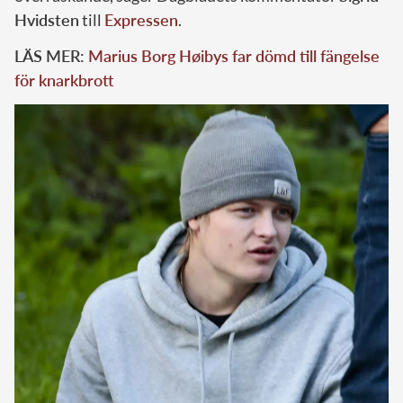
Hvidsten
till
Expressen
.
LÄS MER:
Marius Borg Høibys far dömd till fängelse
för knarkbrott