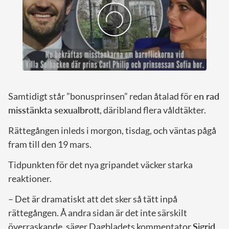
Samtidigt står ”bonusprinsen” redan åtalad för
en rad
misstänkta sexualbrott
, däribland flera våldtäkter.
Rättegången inleds i morgon, tisdag, och väntas pågå
fram till den 19 mars.
Tidpunkten för det nya gripandet väcker starka
reaktioner.
– Det är dramatiskt att det sker så tätt inpå
rättegången. Å andra sidan är det inte särskilt
överraskande, säger Dagbladets kommentator
Sigrid