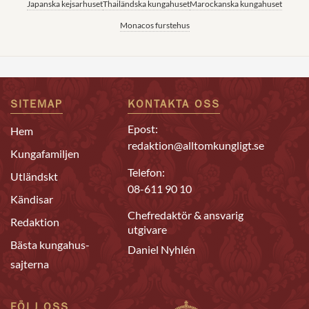
Japanska kejsarhuset
Thailändska kungahuset
Marockanska kungahuset
Monacos furstehus
SITEMAP
KONTAKTA OSS
Epost:
Hem
redaktion@alltomkungligt.se
Kungafamiljen
Telefon:
Utländskt
08-611 90 10
Kändisar
Chefredaktör & ansvarig
Redaktion
utgivare
Bästa kungahus-
Daniel Nyhlén
sajterna
FÖLJ OSS