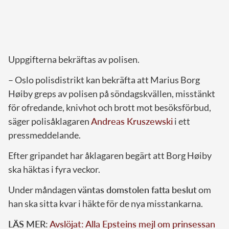
Uppgifterna bekräftas av polisen.
– Oslo polisdistrikt kan bekräfta att Marius Borg
Høiby greps av polisen på söndagskvällen, misstänkt
för ofredande, knivhot och brott mot besöksförbud,
säger polisåklagaren
Andreas Kruszewski
i ett
pressmeddelande.
Efter gripandet har åklagaren begärt att Borg Høiby
ska häktas i fyra veckor.
Under måndagen
väntas domstolen fatta beslut
om
han ska sitta kvar i häkte för de nya misstankarna.
LÄS MER:
Avslöjat: Alla Epsteins mejl om prinsessan