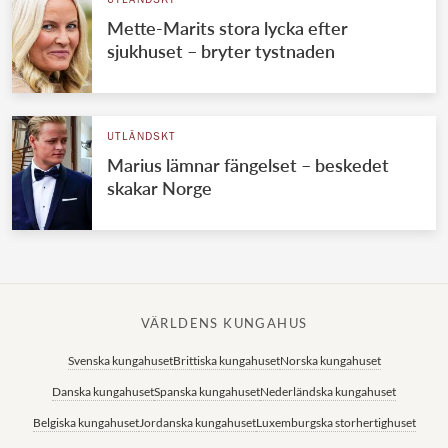
UTLÄNDSKT
Mette-Marits stora lycka efter
sjukhuset – bryter tystnaden
UTLÄNDSKT
Marius lämnar fängelset – beskedet
skakar Norge
VÄRLDENS KUNGAHUS
Svenska kungahuset
Brittiska kungahuset
Norska kungahuset
Danska kungahuset
Spanska kungahuset
Nederländska kungahuset
Belgiska kungahuset
Jordanska kungahuset
Luxemburgska storhertighuset