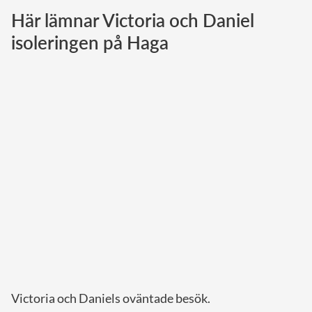
Här lämnar Victoria och Daniel
Norska kungahuset
isoleringen på Haga
Danska kungahuset
Spanska kungahuset
Nederländska kungahuset
Belgiska kungahuset
Jordanska kungahuset
Luxemburgska storhertighuset
Japanska kejsarhuset
Thailändska kungahuset
Marockanska kungahuset
Monacos furstehus
Victoria och Daniels oväntade besök.