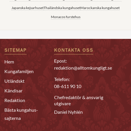
Japanska kejsarhuset
Thailändska kungahuset
Marockanska kungahuset
Monacos furstehus
SITEMAP
KONTAKTA OSS
Epost:
Hem
redaktion@alltomkungligt.se
Kungafamiljen
Telefon:
Utländskt
08-611 90 10
Kändisar
Chefredaktör & ansvarig
Redaktion
utgivare
Bästa kungahus-
Daniel Nyhlén
sajterna