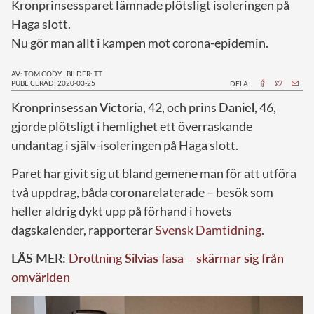
Kronprinsessparet lämnade plötsligt isoleringen på
Haga slott.
Nu gör man allt i kampen mot corona-epidemin.
AV: TOM CODY
|
BILDER: TT
PUBLICERAD: 2020-03-25
DELA:
K
ronprinsessan
Victoria
, 42, och prins
Daniel
, 46,
gjorde plötsligt i hemlighet ett överraskande
undantag i själv-isoleringen på Haga slott.
Paret har givit sig ut bland gemene man för att utföra
två uppdrag, båda coronarelaterade – besök som
heller aldrig dykt upp på förhand i hovets
dagskalender, rapporterar
Svensk Damtidning
.
LÄS MER:
Drottning Silvias fasa – skärmar sig från
omvärlden