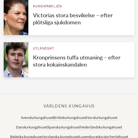
KUNGAFAMILJEN
Victorias stora besvikelse – efter
plötsliga sjukdomen
UTLÄNDSKT
Kronprinsens tuffa utmaning – efter
stora kokainskandalen
VÄRLDENS KUNGAHUS
Svenska kungahuset
Brittiska kungahuset
Norska kungahuset
Danska kungahuset
Spanska kungahuset
Nederländska kungahuset
Belgiska kungahuset
Jordanska kungahuset
Luxemburgska storhertighuset