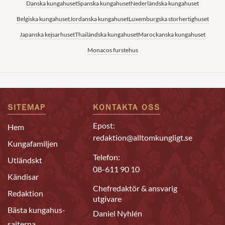
Danska kungahuset
Spanska kungahuset
Nederländska kungahuset
Belgiska kungahuset
Jordanska kungahuset
Luxemburgska storhertighuset
Japanska kejsarhuset
Thailändska kungahuset
Marockanska kungahuset
Monacos furstehus
SITEMAP
KONTAKTA OSS
Epost:
Hem
redaktion@alltomkungligt.se
Kungafamiljen
Telefon:
Utländskt
08-611 90 10
Kändisar
Chefredaktör & ansvarig
Redaktion
utgivare
Bästa kungahus-
Daniel Nyhlén
sajterna