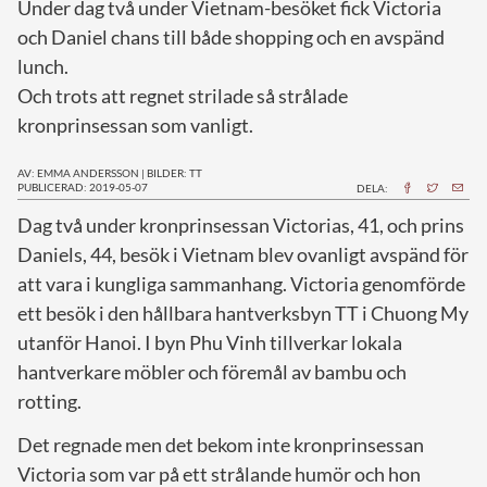
Under dag två under Vietnam-besöket fick Victoria
och Daniel chans till både shopping och en avspänd
lunch.
Och trots att regnet strilade så strålade
kronprinsessan som vanligt.
AV: EMMA ANDERSSON
|
BILDER: TT
PUBLICERAD: 2019-05-07
DELA:
D
ag två under kronprinsessan Victorias, 41, och prins
Daniels, 44, besök i Vietnam blev ovanligt avspänd för
att vara i kungliga sammanhang. Victoria genomförde
ett besök i den hållbara hantverksbyn TT i Chuong My
utanför Hanoi. I byn Phu Vinh tillverkar lokala
hantverkare möbler och föremål av bambu och
rotting.
Det regnade men det bekom inte kronprinsessan
Victoria som var på ett strålande humör och hon