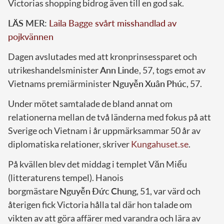
Victorias shopping bidrog även till en god sak.
LÄS MER:
Laila Bagge svårt misshandlad av
pojkvännen
Dagen avslutades med att kronprinsessparet och
utrikeshandelsminister
Ann
Linde
, 57, togs emot av
Vietnams premiärminister
Nguyễn
Xuân
Phúc
, 57.
Under mötet samtalade de bland annat om
relationerna mellan de två länderna med fokus på att
Sverige och Vietnam i år uppmärksammar 50 år av
diplomatiska relationer, skriver
Kungahuset.se
.
På kvällen blev det middag i templet Văn Miếu
(litteraturens tempel). Hanois
borgmästare
Nguyễn
Đức
Chung
, 51, var värd och
återigen fick Victoria hålla tal där hon talade om
vikten av att göra affärer med varandra och lära av