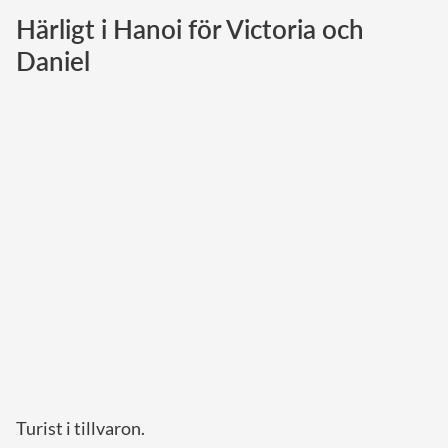
Härligt i Hanoi för Victoria och
Norska kungahuset
Daniel
Danska kungahuset
Spanska kungahuset
Nederländska kungahuset
Belgiska kungahuset
Jordanska kungahuset
Luxemburgska storhertighuset
Japanska kejsarhuset
Thailändska kungahuset
Marockanska kungahuset
Monacos furstehus
Turist i tillvaron.