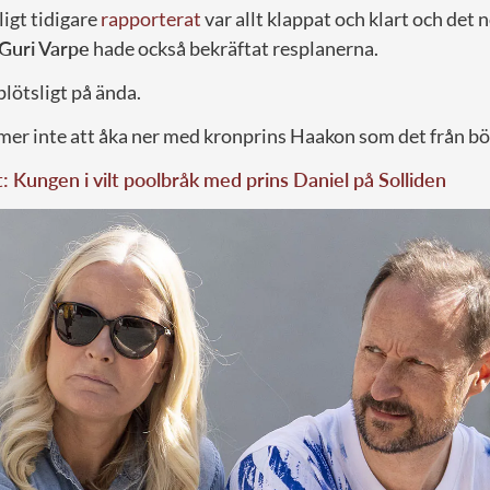
igt tidigare
rapporterat
var allt klappat och klart och det 
Guri Varpe
hade också bekräftat resplanerna.
plötsligt på ända.
r inte att åka ner med kronprins Haakon som det från bör
t: Kungen i vilt poolbråk med prins Daniel på Solliden