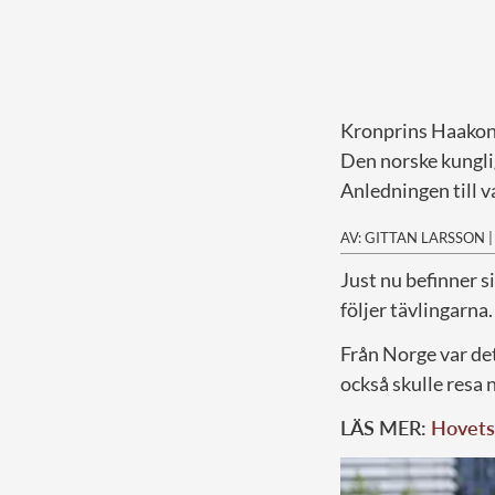
Kronprins Haakon
Den norske kunglig
Anledningen till v
AV: GITTAN LARSSON
J
ust nu befinner s
följer tävlingarna.
Från Norge var de
också skulle resa 
LÄS MER:
Hovets 