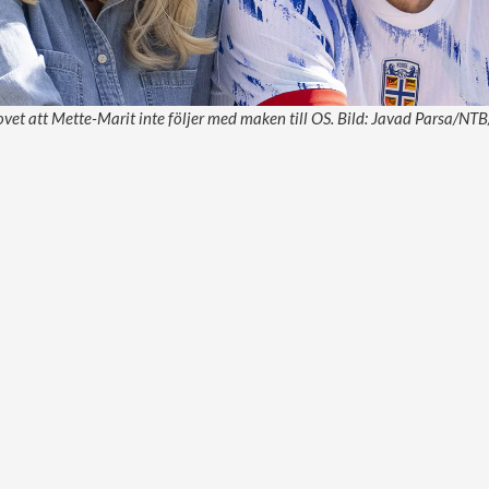
et att Mette-Marit inte följer med maken till OS. Bild: Javad Parsa/NT