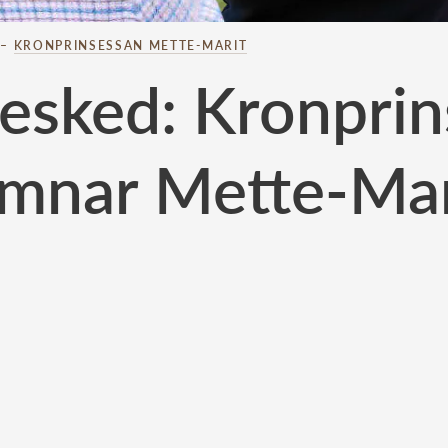
–
KRONPRINSESSAN METTE-MARIT
esked: Kronpri
ämnar Mette-Mar