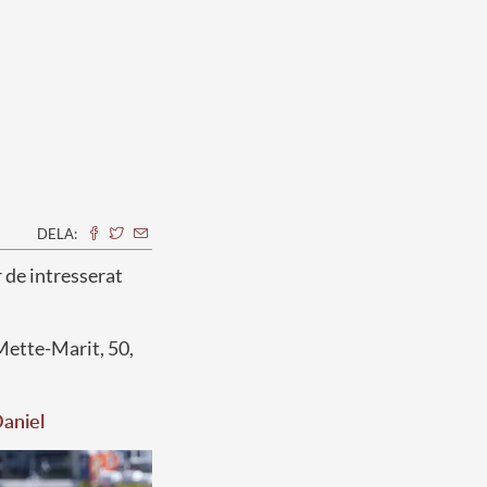
DELA:
 de intresserat
Mette-Marit, 50,
Daniel