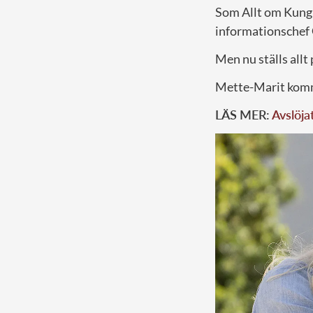
Som Allt om Kungl
informationschef
Men nu ställs allt 
Mette-Marit komme
LÄS MER:
Avslöja