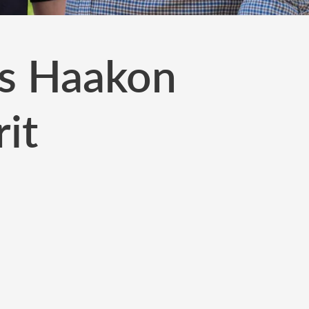
ns Haakon
it