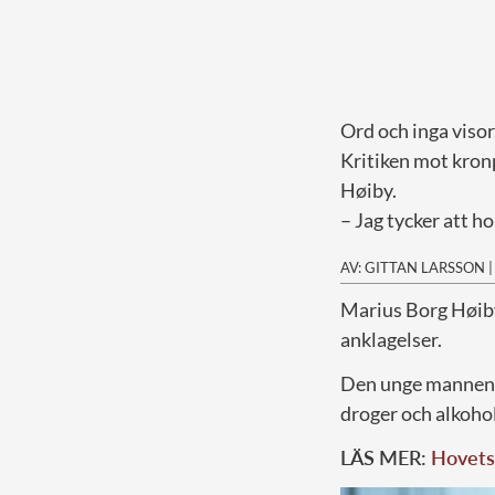
Ord och inga visor
Kritiken mot kron
Høiby.
– Jag tycker att h
AV: GITTAN LARSSON
M
arius Borg Høiby
anklagelser.
Den unge mannen m
droger och alkohol
LÄS MER:
Hovets 