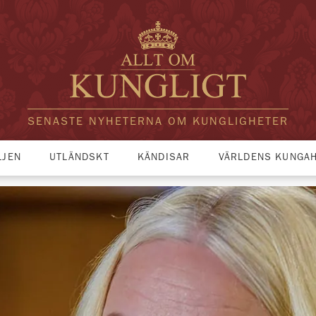
SENASTE NYHETERNA OM KUNGLIGHETER
LJEN
UTLÄNDSKT
KÄNDISAR
VÄRLDENS KUNGA