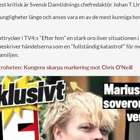
est kritisk är Svensk Damtidnings chefredaktör Johan T LIn
ungligheter länge och anses vara en av de mest kunniga ho
ttrycker i TV4:s ”Efter fem” en stark oro över situationen i
eskriver händelserna som en ”fullständig katastrof” för m
amiljen.
troheten: Kungens skarpa markering mot Chris O’Neill