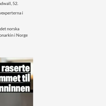
dwall, 52.
vexperterna i
 det norska
onarkin i Norge