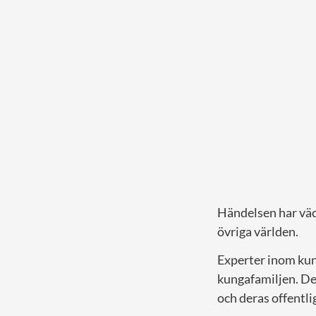
Händelsen har väc
övriga världen.
Experter inom kung
kungafamiljen. De
och deras offentl