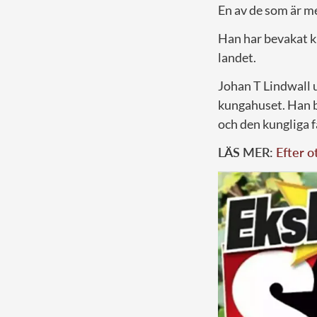
En av de som är m
Han har bevakat k
landet.
Johan T Lindwall u
kungahuset. Han b
och den kungliga f
LÄS MER:
Efter o