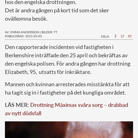
hos den engelska drottningen.
Det är andra gången på kort tid som det sker
ovälkomna besök.
AV: EMMA ANDERSSON
|
BILDER: TT
PUBLICERAD: 2021-05-03
DELA:
D
en rapporterade incidenten vid fastigheten i
Berkenshire inträffade den 25 april och bekräftas av
den engelska polisen. För andra gången har drottning
Elizabeth, 95, utsatts för inkräktare.
Mannen och kvinnan arresterades misstänkta för att
ha tagit sig in i fastigheter på det kungliga området.
LÄS MER:
Drottning Máximas svåra sorg – drabbad
av nytt dödsfall