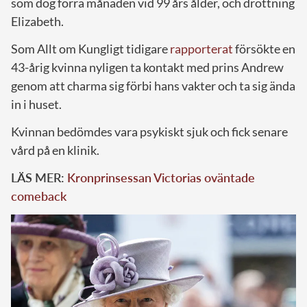
som dog förra månaden vid 99 års ålder, och drottning
Elizabeth.
Som Allt om Kungligt tidigare
rapporterat
försökte en
43-årig kvinna nyligen ta kontakt med prins Andrew
genom att charma sig förbi hans vakter och ta sig ända
in i huset.
Kvinnan bedömdes vara psykiskt sjuk och fick senare
vård på en klinik.
LÄS MER:
Kronprinsessan Victorias oväntade
comeback