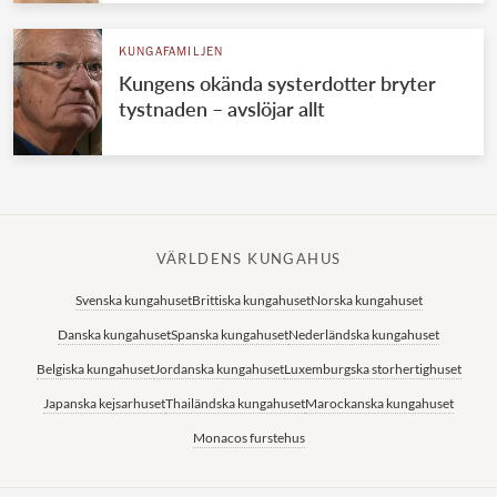
KUNGAFAMILJEN
Kungens okända systerdotter bryter
tystnaden – avslöjar allt
VÄRLDENS KUNGAHUS
Svenska kungahuset
Brittiska kungahuset
Norska kungahuset
Danska kungahuset
Spanska kungahuset
Nederländska kungahuset
Belgiska kungahuset
Jordanska kungahuset
Luxemburgska storhertighuset
Japanska kejsarhuset
Thailändska kungahuset
Marockanska kungahuset
Monacos furstehus