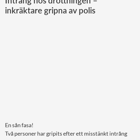
Intrång hos drottningen –
inkräktare gripna av polis
Norska kungahuset
Danska kungahuset
Spanska kungahuset
Nederländska kungahuset
Belgiska kungahuset
Jordanska kungahuset
Luxemburgska storhertighuset
Japanska kejsarhuset
Thailändska kungahuset
Marockanska kungahuset
Monacos furstehus
En sån fasa!
Två personer har gripits efter ett misstänkt intrång