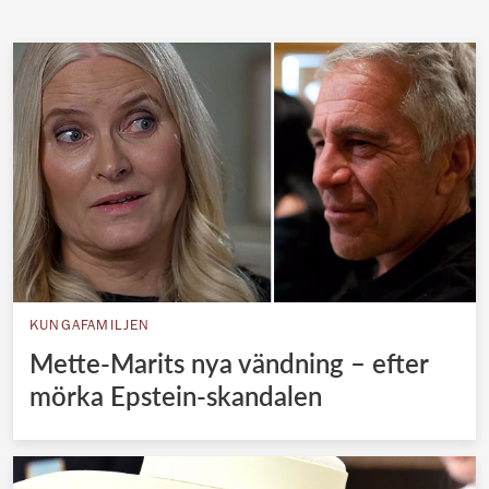
Norska kungahuset
Danska kungahuset
Spanska kungahuset
Nederländska kungahuset
Belgiska kungahuset
Jordanska kungahuset
Luxemburgska storhertighuset
Japanska kejsarhuset
KUNGAFAMILJEN
Thailändska kungahuset
Mette-Marits nya vändning – efter
Marockanska kungahuset
mörka Epstein-skandalen
Monacos furstehus