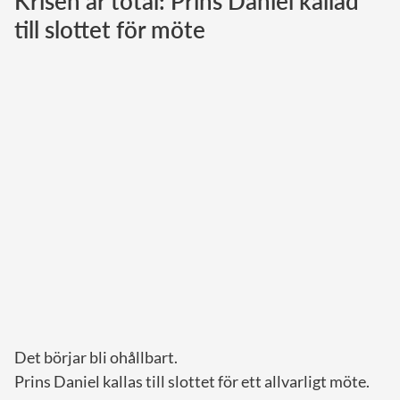
Krisen är total: Prins Daniel kallad
till slottet för möte
Norska kungahuset
Danska kungahuset
Spanska kungahuset
Nederländska kungahuset
Belgiska kungahuset
Jordanska kungahuset
Luxemburgska storhertighuset
Japanska kejsarhuset
Thailändska kungahuset
Marockanska kungahuset
Monacos furstehus
Det börjar bli ohållbart.
Prins Daniel kallas till slottet för ett allvarligt möte.