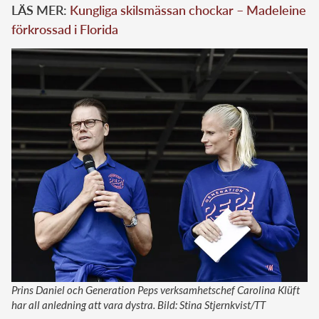
LÄS MER:
Kungliga skilsmässan chockar – Madeleine
förkrossad i Florida
Prins Daniel och Generation Peps verksamhetschef Carolina Klüft
har all anledning att vara dystra. Bild: Stina Stjernkvist/TT