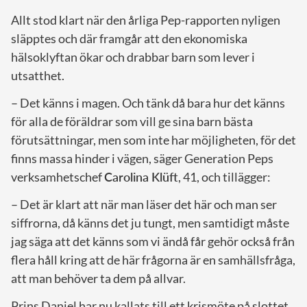
Allt stod klart när den årliga Pep-rapporten nyligen
släpptes och där framgår att den ekonomiska
hälsoklyftan ökar och drabbar barn som lever i
utsatthet.
– Det känns i magen. Och tänk då bara hur det känns
för alla de föräldrar som vill ge sina barn bästa
förutsättningar, men som inte har möjligheten, för det
finns massa hinder i vägen, säger Generation Peps
verksamhetschef
Carolina Klüft
, 41, och tillägger:
– Det är klart att när man läser det här och man ser
siffrorna, då känns det ju tungt, men samtidigt måste
jag säga att det känns som vi ändå får gehör också från
flera håll kring att de här frågorna är en samhällsfråga,
att man behöver ta dem på allvar.
Prins Daniel har nu kallats till ett krismöte på slottet