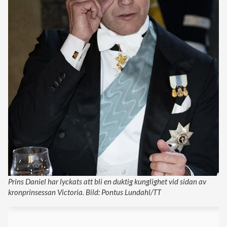
Prins Daniel har lyckats att bli en duktig kunglighet vid sidan av
kronprinsessan Victoria. Bild: Pontus Lundahl/TT