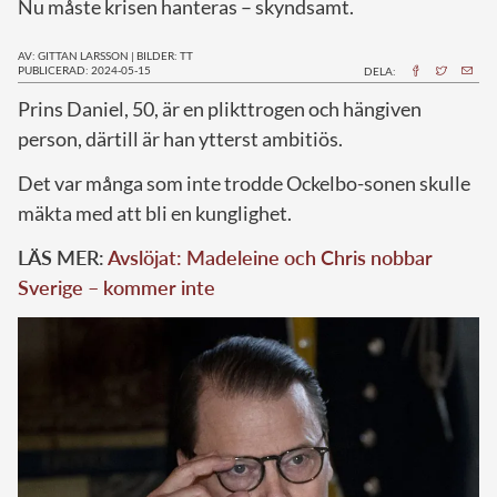
Nu måste krisen hanteras – skyndsamt.
AV: GITTAN LARSSON
|
BILDER: TT
PUBLICERAD: 2024-05-15
DELA:
P
rins Daniel, 50, är en plikttrogen och hängiven
person, därtill är han ytterst ambitiös.
Det var många som inte trodde Ockelbo-sonen skulle
mäkta med att bli en kunglighet.
LÄS MER:
Avslöjat: Madeleine och Chris nobbar
Sverige – kommer inte