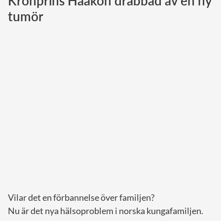
Kronprins Haakon drabbad av en ny
tumör
Norska kungahuset
Danska kungahuset
Spanska kungahuset
Nederländska kungahuset
Belgiska kungahuset
Jordanska kungahuset
Luxemburgska storhertighuset
Japanska kejsarhuset
Thailändska kungahuset
Marockanska kungahuset
Monacos furstehus
Vilar det en förbannelse över familjen?
Nu är det nya hälsoproblem i norska kungafamiljen.