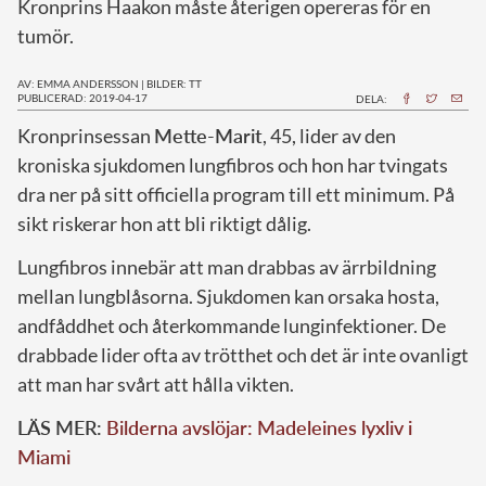
Kronprins Haakon måste återigen opereras för en
tumör.
AV: EMMA ANDERSSON
|
BILDER: TT
PUBLICERAD: 2019-04-17
DELA:
K
ronprinsessan
Mette-Marit
, 45, lider av den
kroniska sjukdomen lungfibros och hon har tvingats
dra ner på sitt officiella program till ett minimum. På
sikt riskerar hon att bli riktigt dålig.
Lungfibros innebär att man drabbas av ärrbildning
mellan lungblåsorna. Sjukdomen kan orsaka hosta,
andfåddhet och återkommande lunginfektioner. De
drabbade lider ofta av trötthet och det är inte ovanligt
att man har svårt att hålla vikten.
LÄS MER:
Bilderna avslöjar: Madeleines lyxliv i
Miami