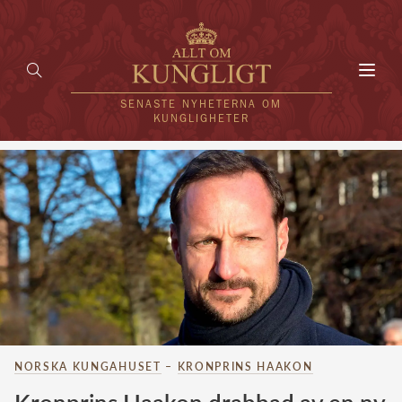
Toggl
navig
SENASTE NYHETERNA OM
KUNGLIGHETER
HEM
KUNGAFAMILJEN
UTLÄNDSKT
KÄNDISAR
VÄRLDENS KUNGAHUS
NORSKA KUNGAHUSET
–
KRONPRINS HAAKON
Svenska kungahuset
REDAKTION
Brittiska kungahuset