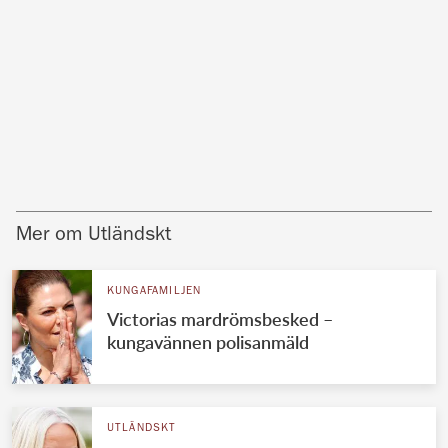
Mer om Utländskt
KUNGAFAMILJEN
Victorias mardrömsbesked –
kungavännen polisanmäld
UTLÄNDSKT