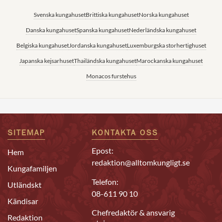
Svenska kungahuset
Brittiska kungahuset
Norska kungahuset
Danska kungahuset
Spanska kungahuset
Nederländska kungahuset
Belgiska kungahuset
Jordanska kungahuset
Luxemburgska storhertighuset
Japanska kejsarhuset
Thailändska kungahuset
Marockanska kungahuset
Monacos furstehus
SITEMAP
KONTAKTA OSS
Epost:
Hem
redaktion@alltomkungligt.se
Kungafamiljen
Telefon:
Utländskt
08-611 90 10
Kändisar
Chefredaktör & ansvarig
Redaktion