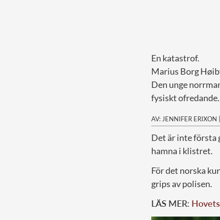
En katastrof.
Marius Borg Høiby
Den unge norrmann
fysiskt ofredande.
AV: JENNIFER ERIXON
D
et är inte först
hamna i klistret.
För det norska ku
grips av polisen.
LÄS MER:
Hovets