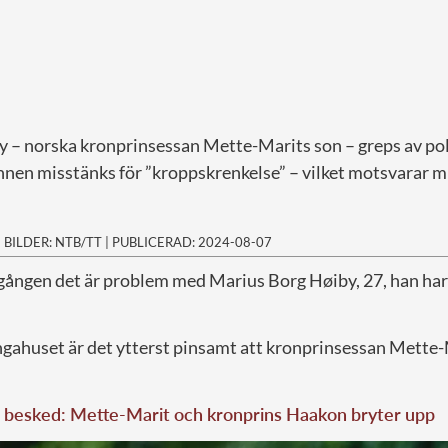
 – norska kronprinsessan Mette-Marits son – greps av pol
en misstänks för ”kroppskrenkelse” – vilket motsvarar mi
|
BILDER: NTB/TT
|
PUBLICERAD: 2024-08-07
a gången det är problem med Marius Borg Høiby, 27, han har
ngahuset är det ytterst pinsamt att kronprinsessan Mette-
 besked: Mette-Marit och kronprins Haakon bryter upp