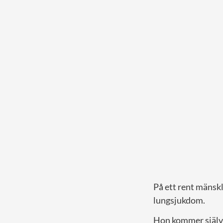
På ett rent mänskli
lungsjukdom.
Hon kommer själv 