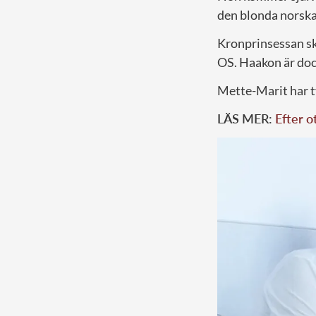
den blonda norska
Kronprinsessan sku
OS. Haakon är doc
Mette-Marit har t
LÄS MER:
Efter o