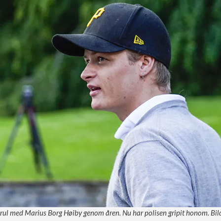
trul med Marius Borg Høiby genom åren. Nu har polisen gripit honom. Bi