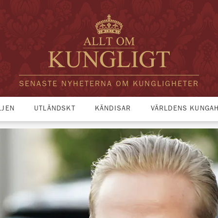
SENASTE NYHETERNA OM KUNGLIGHETER
LJEN
UTLÄNDSKT
KÄNDISAR
VÄRLDENS KUNGA