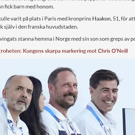
n fick barn med honom.
lle varit på plats i Paris med kronprins
Haakon
, 51, för a
k själv i den franska huvudstaden.
vingats stanna hemma i Norge med sin son som greps av pol
troheten: Kungens skarpa markering mot Chris O’Neill