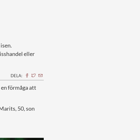
isen.
sshandel eller
DELA:
 en förmåga att
Marits, 50, son