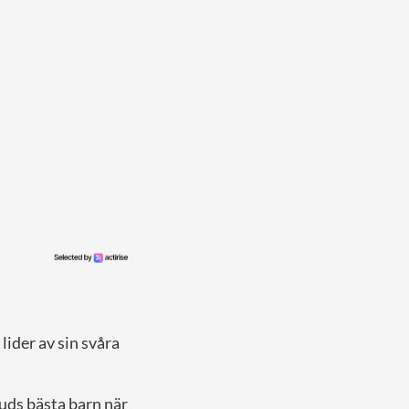
 lider av sin svåra
uds bästa barn när