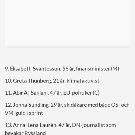
9.
Elisabeth Svantesson
, 56 år, finansminister (M)
10.
Greta Thunberg,
21 år, klimataktivist
11.
Abir Al-Sahlani,
47 år, EU-politiker (C)
12.
Jonna Sundling
, 29 år, skidåkare med både OS- och
VM-guld i sprint
13.
Anna-Lena Laurén
, 47 år, DN-journalist som
bevakar Ryssland