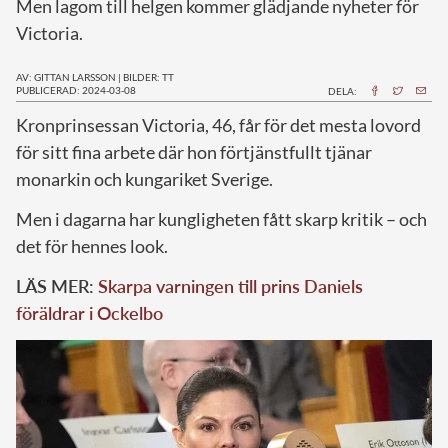
Men lagom till helgen kommer glädjande nyheter för
Victoria.
AV: GITTAN LARSSON
|
BILDER: TT
PUBLICERAD: 2024-03-08
DELA:
K
ronprinsessan Victoria, 46, får för det mesta lovord
för sitt fina arbete där hon förtjänstfullt tjänar
monarkin och kungariket Sverige.
Men i dagarna har kungligheten fått skarp kritik – och
det för hennes look.
LÄS MER:
Skarpa varningen till prins Daniels
föräldrar i Ockelbo