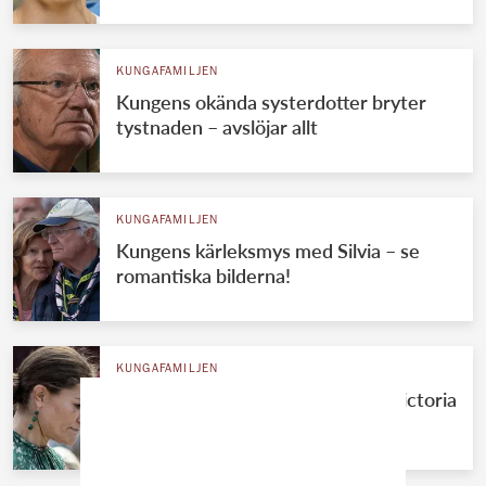
KUNGAFAMILJEN
Kungens okända systerdotter bryter
tystnaden – avslöjar allt
KUNGAFAMILJEN
Kungens kärleksmys med Silvia – se
romantiska bilderna!
KUNGAFAMILJEN
Knivbeväpnad man närmade sig Victoria
– stoppades av vakter