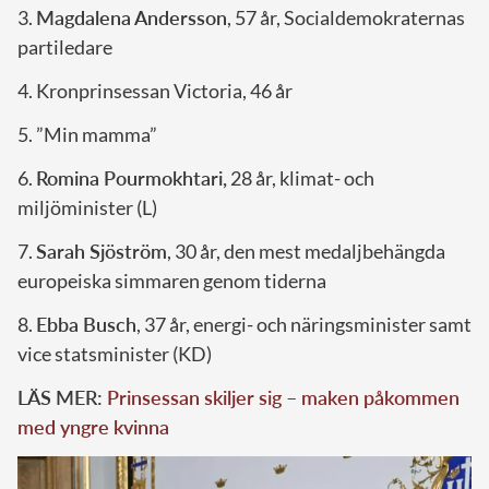
3.
Magdalena Andersson
, 57 år, Socialdemokraternas
partiledare
4. Kronprinsessan Victoria, 46 år
5. ”Min mamma”
6.
Romina Pourmokhtari,
28 år, klimat- och
miljöminister (L)
7.
Sarah Sjöström
, 30 år, den mest medaljbehängda
europeiska simmaren genom tiderna
8.
Ebba Busch
, 37 år, energi- och näringsminister samt
vice statsminister (KD)
LÄS MER:
Prinsessan skiljer sig – maken påkommen
med yngre kvinna