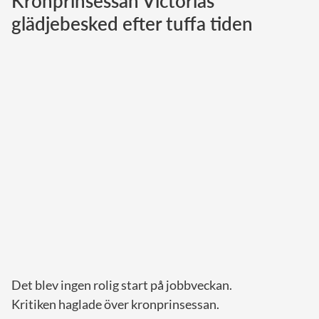
Kronprinsessan Victorias
glädjebesked efter tuffa tiden
Norska kungahuset
Danska kungahuset
Spanska kungahuset
Nederländska kungahuset
Belgiska kungahuset
Jordanska kungahuset
Luxemburgska storhertighuset
Japanska kejsarhuset
Thailändska kungahuset
Marockanska kungahuset
Monacos furstehus
Det blev ingen rolig start på jobbveckan.
Kritiken haglade över kronprinsessan.