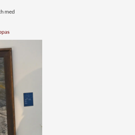
och med
ppas