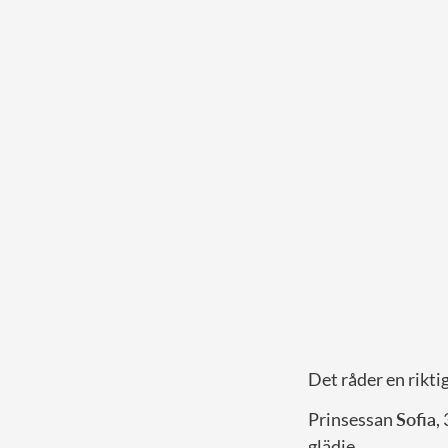
Det råder en rikti
Prinsessan
Sofia
,
glädje.