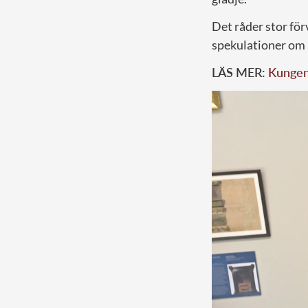
Det råder stor för
spekulationer om b
LÄS MER:
Kungens