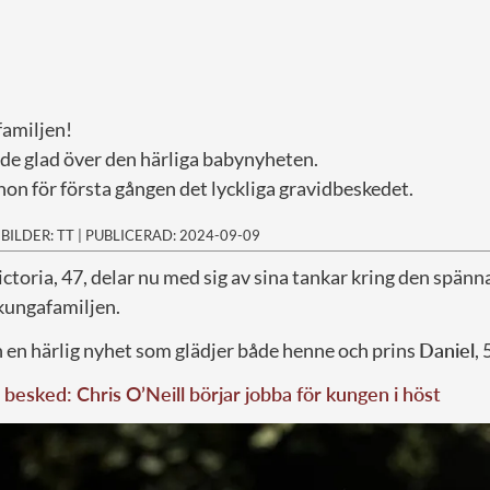
 familjen!
nde glad över den härliga babynyheten.
n för första gången det lyckliga gravidbeskedet.
|
BILDER: TT
|
PUBLICERAD: 2024-09-09
ctoria, 47, delar nu med sig av sina tankar kring den spä
i kungafamiljen.
n en härlig nyhet som glädjer både henne och prins
Daniel
, 
besked: Chris O’Neill börjar jobba för kungen i höst