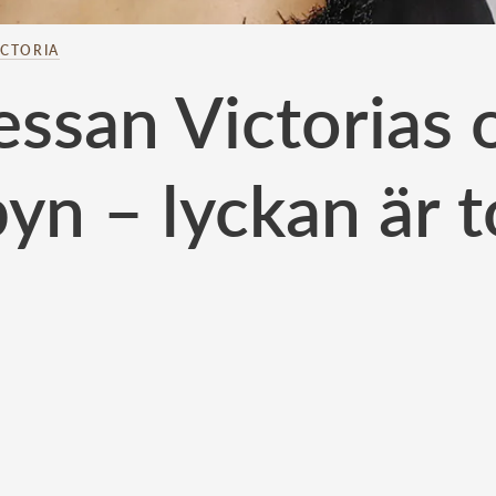
ICTORIA
essan Victorias 
yn – lyckan är t