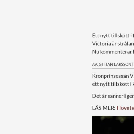
Ett nytt tillskott i
Victoria är stråla
Nu kommenterar ho
AV: GITTAN LARSSON
K
ronprinsessan Vi
ett nytt tillskott 
Det är sannerlige
LÄS MER:
Hovets 