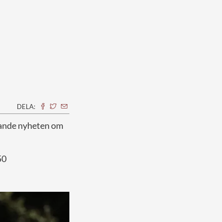
DELA:
nnande nyheten om
50