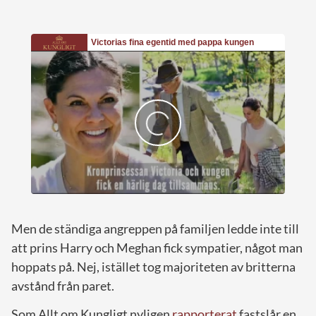
Men de ständiga angreppen på familjen ledde inte till
att prins Harry och Meghan fick sympatier, något man
hoppats på. Nej, istället tog majoriteten av britterna
avstånd från paret.
Som Allt om Kungligt nyligen
rapporterat
fastslår en