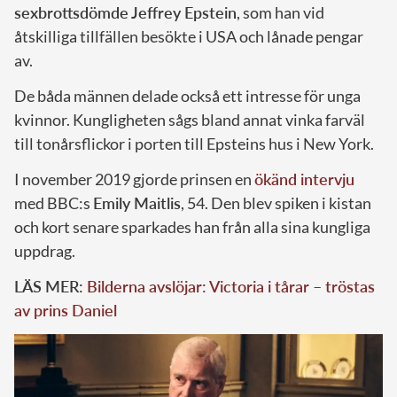
sexbrottsdömde Jeffrey Epstein
, som han vid
åtskilliga tillfällen besökte i USA och lånade pengar
av.
De båda männen delade också ett intresse för unga
kvinnor. Kungligheten sågs bland annat vinka farväl
till tonårsflickor i porten till Epsteins hus i New York.
I november 2019 gjorde prinsen en
ökänd intervju
med BBC:s
Emily Maitlis
, 54. Den blev spiken i kistan
och kort senare sparkades han från alla sina kungliga
uppdrag.
LÄS MER:
Bilderna avslöjar: Victoria i tårar – tröstas
av prins Daniel