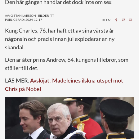
Den här gången handlar det dock inte om sex.
AV: GITTAN LARSSON
|
BILDER: TT
PUBLICERAD: 2024-12-17
DELA:
K
ung Charles, 76, har haft ett av sina värsta år
någonsin och precis innan jul exploderar en ny
skandal.
Den är åter prins Andrew, 64, kungens lillebror, som
ställer till det.
LÄS MER:
Avslöjat: Madeleines ilskna utspel mot
Chris på Nobel