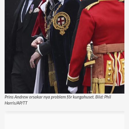
Prins Andrew orsakar nya problem för kungahuset. Bild: Phil
Harris/AP/TT