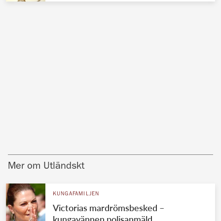
Mer om Utländskt
KUNGAFAMILJEN
Victorias mardrömsbesked –
kungavännen polisanmäld