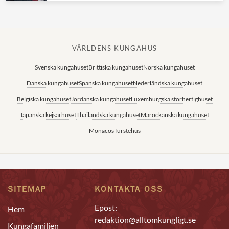
VÄRLDENS KUNGAHUS
Svenska kungahuset
Brittiska kungahuset
Norska kungahuset
Danska kungahuset
Spanska kungahuset
Nederländska kungahuset
Belgiska kungahuset
Jordanska kungahuset
Luxemburgska storhertighuset
Japanska kejsarhuset
Thailändska kungahuset
Marockanska kungahuset
Monacos furstehus
SITEMAP
KONTAKTA OSS
Epost:
Hem
redaktion@alltomkungligt.se
Kungafamiljen