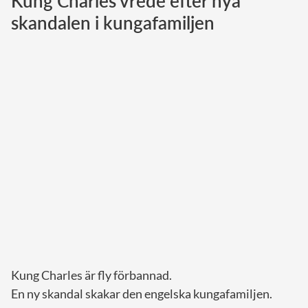
Kung Charles vrede efter nya
skandalen i kungafamiljen
Norska kungahuset
Danska kungahuset
Spanska kungahuset
Nederländska kungahuset
Belgiska kungahuset
Jordanska kungahuset
Luxemburgska storhertighuset
Japanska kejsarhuset
Thailändska kungahuset
Marockanska kungahuset
Monacos furstehus
Kung Charles är fly förbannad.
En ny skandal skakar den engelska kungafamiljen.