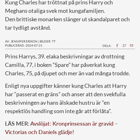
Kung Charles har tröttnat på prins Harry och
Meghans otaliga svek mot kungafamiljen.
Den brittiske monarken slänger ut skandalparet och
tar tydligt avstånd.
AV: JENNIFER ERIXON
|
BILDER: TT
PUBLICERAD: 2024-07-21
DELA:
P
rins Harrys, 39. elaka beskrivningar av drottning
Camilla, 77, i boken ”Spare” har påverkat kung
Charles, 75, på djupet och mer än vad många trodde.
Enligt nya uppgifter känner kung Charles att Harry
har ”passerat en gräns” och anser att den svekfulla
beskrivningen av hans älskade hustru är ”en
respektlös handling som inte går att förlåta”.
LÄS MER:
Avslöjat: Kronprinsessan är gravid –
Victorias och Daniels glädje!