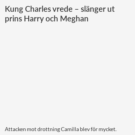
Kung Charles vrede – slänger ut
Norska kungahuset
prins Harry och Meghan
Danska kungahuset
Spanska kungahuset
Nederländska kungahuset
Belgiska kungahuset
Jordanska kungahuset
Luxemburgska storhertighuset
Japanska kejsarhuset
Thailändska kungahuset
Marockanska kungahuset
Monacos furstehus
Attacken mot drottning Camilla blev för mycket.