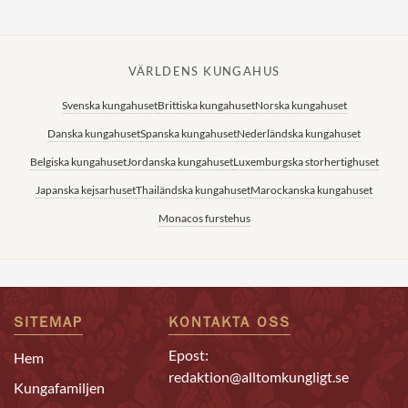
VÄRLDENS KUNGAHUS
Svenska kungahuset
Brittiska kungahuset
Norska kungahuset
Danska kungahuset
Spanska kungahuset
Nederländska kungahuset
Belgiska kungahuset
Jordanska kungahuset
Luxemburgska storhertighuset
Japanska kejsarhuset
Thailändska kungahuset
Marockanska kungahuset
Monacos furstehus
SITEMAP
KONTAKTA OSS
Epost:
Hem
redaktion@alltomkungligt.se
Kungafamiljen