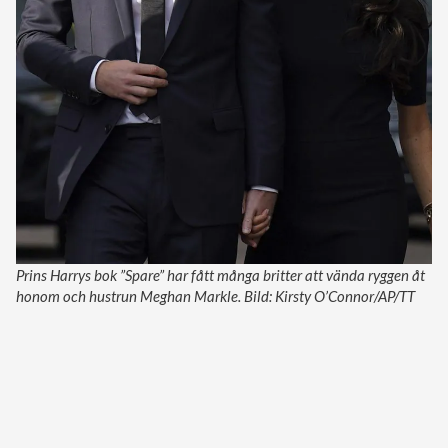
Prins Harrys bok ”Spare” har fått många britter att vända ryggen åt
honom och hustrun Meghan Markle. Bild: Kirsty O’Connor/AP/TT