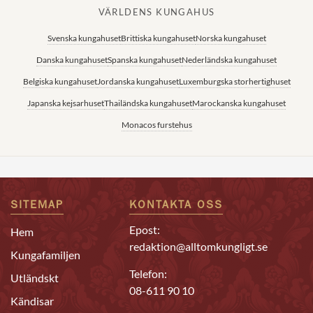
VÄRLDENS KUNGAHUS
Svenska kungahuset
Brittiska kungahuset
Norska kungahuset
Danska kungahuset
Spanska kungahuset
Nederländska kungahuset
Belgiska kungahuset
Jordanska kungahuset
Luxemburgska storhertighuset
Japanska kejsarhuset
Thailändska kungahuset
Marockanska kungahuset
Monacos furstehus
SITEMAP
KONTAKTA OSS
Epost:
Hem
redaktion@alltomkungligt.se
Kungafamiljen
Telefon:
Utländskt
08-611 90 10
Kändisar