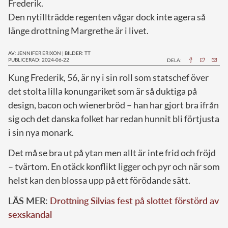
Frederik.
Den nytillträdde regenten vågar dock inte agera så
länge drottning Margrethe är i livet.
AV: JENNIFER ERIXON
|
BILDER: TT
PUBLICERAD: 2024-06-22
DELA:
K
ung Frederik, 56, är ny i sin roll som statschef över
det stolta lilla konungariket som är så duktiga på
design, bacon och wienerbröd – han har gjort bra ifrån
sig och det danska folket har redan hunnit bli förtjusta
i sin nya monark.
Det må se bra ut på ytan men allt är inte frid och fröjd
– tvärtom. En otäck konflikt ligger och pyr och när som
helst kan den blossa upp på ett förödande sätt.
LÄS MER:
Drottning Silvias fest på slottet förstörd av
sexskandal