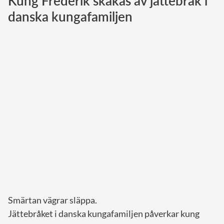
Kung Frederik skakas av jättebråk i
danska kungafamiljen
Norska kungahuset
Danska kungahuset
Spanska kungahuset
Nederländska kungahuset
Belgiska kungahuset
Jordanska kungahuset
Luxemburgska storhertighuset
Japanska kejsarhuset
Thailändska kungahuset
Marockanska kungahuset
Monacos furstehus
Smärtan vägrar släppa.
Jättebråket i danska kungafamiljen påverkar kung