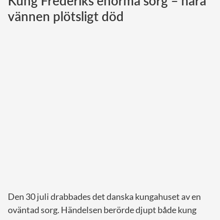
Kung Frederiks enorma sorg – nära
vännen plötsligt död
Norska kungahuset
Danska kungahuset
Spanska kungahuset
Nederländska kungahuset
Belgiska kungahuset
Jordanska kungahuset
Luxemburgska storhertighuset
Japanska kejsarhuset
Thailändska kungahuset
Marockanska kungahuset
Monacos furstehus
Den 30 juli drabbades det danska kungahuset av en
oväntad sorg. Händelsen berörde djupt både kung