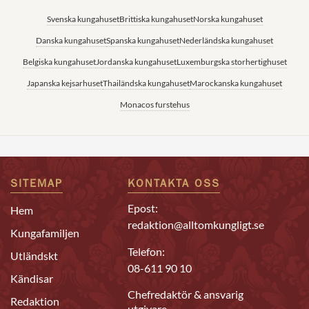
Svenska kungahuset
Brittiska kungahuset
Norska kungahuset
Danska kungahuset
Spanska kungahuset
Nederländska kungahuset
Belgiska kungahuset
Jordanska kungahuset
Luxemburgska storhertighuset
Japanska kejsarhuset
Thailändska kungahuset
Marockanska kungahuset
Monacos furstehus
SITEMAP
KONTAKTA OSS
Epost:
Hem
redaktion@alltomkungligt.se
Kungafamiljen
Telefon:
Utländskt
08-611 90 10
Kändisar
Chefredaktör & ansvarig
Redaktion
utgivare