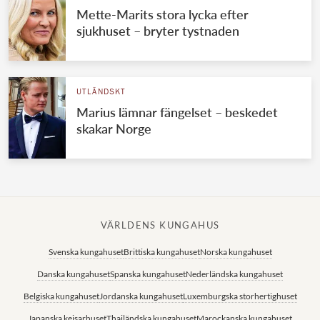
Mette-Marits stora lycka efter
sjukhuset – bryter tystnaden
UTLÄNDSKT
Marius lämnar fängelset – beskedet
skakar Norge
VÄRLDENS KUNGAHUS
Svenska kungahuset
Brittiska kungahuset
Norska kungahuset
Danska kungahuset
Spanska kungahuset
Nederländska kungahuset
Belgiska kungahuset
Jordanska kungahuset
Luxemburgska storhertighuset
Japanska kejsarhuset
Thailändska kungahuset
Marockanska kungahuset