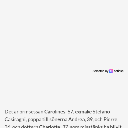
Det är prinsessan
Carolines
, 67, exmake Stefano
Casiraghi, pappa till sönerna
Andrea
, 39, och
Pierre
,
36, och dottern
Charlotte
, 37, som misstänks ha blivit