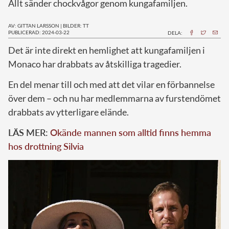
Allt sänder chockvågor genom kungafamiljen.
AV: GITTAN LARSSON
|
BILDER: TT
PUBLICERAD: 2024-03-22
DELA:
D
et är inte direkt en hemlighet att kungafamiljen i
Monaco har drabbats av åtskilliga tragedier.
En del menar till och med att det vilar en förbannelse
över dem – och nu har medlemmarna av furstendömet
drabbats av ytterligare elände.
LÄS MER:
Okände mannen som alltid finns hemma
hos drottning Silvia