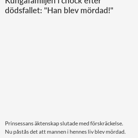
Kungafamiljen i chock efter
dödsfallet: "Han blev mördad!"
Norska kungahuset
Danska kungahuset
Spanska kungahuset
Nederländska kungahuset
Belgiska kungahuset
Jordanska kungahuset
Luxemburgska storhertighuset
Japanska kejsarhuset
Thailändska kungahuset
Marockanska kungahuset
Monacos furstehus
Prinsessans äktenskap slutade med förskräckelse.
Nu påstås det att mannen i hennes liv blev mördad.