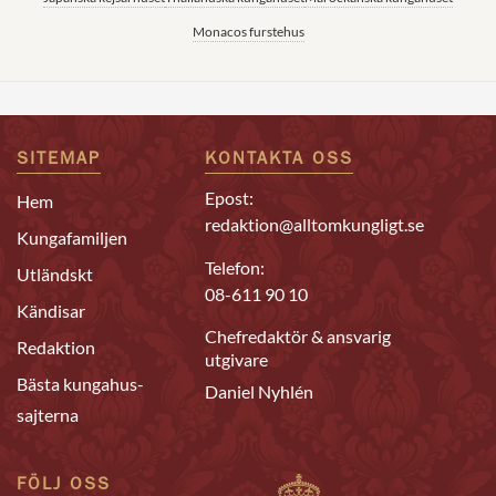
Monacos furstehus
SITEMAP
KONTAKTA OSS
Epost:
Hem
redaktion@alltomkungligt.se
Kungafamiljen
Telefon:
Utländskt
08-611 90 10
Kändisar
Chefredaktör & ansvarig
Redaktion
utgivare
Bästa kungahus-
Daniel Nyhlén
sajterna
FÖLJ OSS