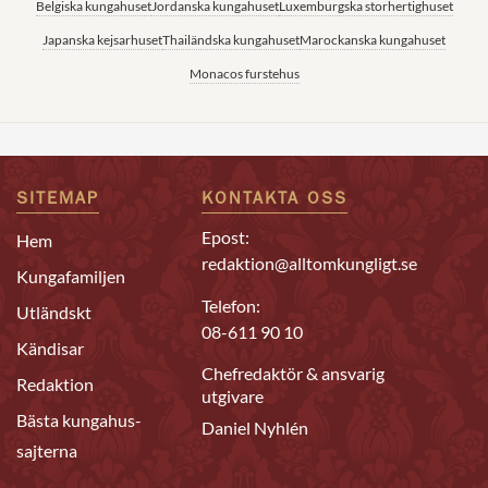
Belgiska kungahuset
Jordanska kungahuset
Luxemburgska storhertighuset
Japanska kejsarhuset
Thailändska kungahuset
Marockanska kungahuset
Monacos furstehus
SITEMAP
KONTAKTA OSS
Epost:
Hem
redaktion@alltomkungligt.se
Kungafamiljen
Telefon:
Utländskt
08-611 90 10
Kändisar
Chefredaktör & ansvarig
Redaktion
utgivare
Bästa kungahus-
Daniel Nyhlén
sajterna