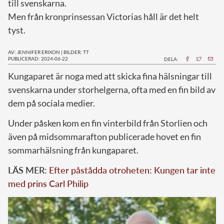
till svenskarna.
Men från kronprinsessan Victorias håll är det helt
tyst.
AV: JENNIFER ERIXON
|
BILDER: TT
PUBLICERAD: 2024-06-22
DELA:
K
ungaparet är noga med att skicka fina hälsningar till
svenskarna under storhelgerna, ofta med en fin bild av
dem på sociala medier.
Under påsken kom en fin vinterbild från Storlien och
även på midsommarafton publicerade hovet en fin
sommarhälsning från kungaparet.
LÄS MER:
Efter påstådda otroheten: Kungen tar inte
med prins Carl Philip