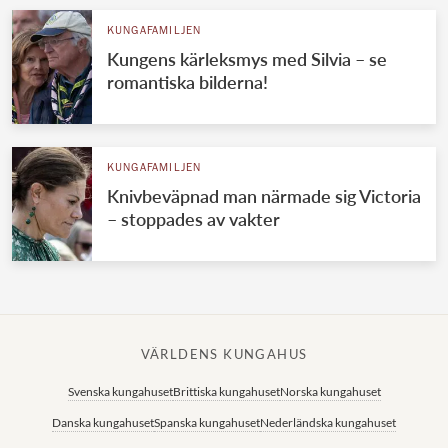
KUNGAFAMILJEN
Kungens kärleksmys med Silvia – se
romantiska bilderna!
KUNGAFAMILJEN
Knivbeväpnad man närmade sig Victoria
– stoppades av vakter
VÄRLDENS KUNGAHUS
Svenska kungahuset
Brittiska kungahuset
Norska kungahuset
Danska kungahuset
Spanska kungahuset
Nederländska kungahuset