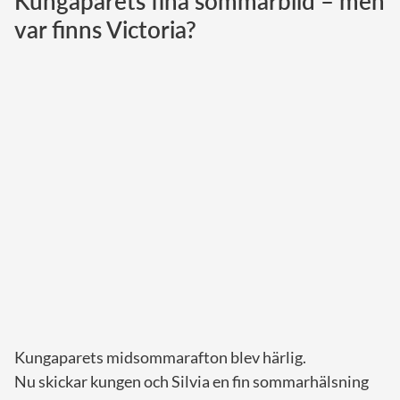
Kungaparets fina sommarbild – men
var finns Victoria?
Norska kungahuset
Danska kungahuset
Spanska kungahuset
Nederländska kungahuset
Belgiska kungahuset
Jordanska kungahuset
Luxemburgska storhertighuset
Japanska kejsarhuset
Thailändska kungahuset
Marockanska kungahuset
Monacos furstehus
Kungaparets midsommarafton blev härlig.
Nu skickar kungen och Silvia en fin sommarhälsning