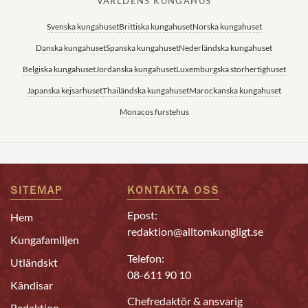
VÄRLDENS KUNGAHUS
Svenska kungahuset
Brittiska kungahuset
Norska kungahuset
Danska kungahuset
Spanska kungahuset
Nederländska kungahuset
Belgiska kungahuset
Jordanska kungahuset
Luxemburgska storhertighuset
Japanska kejsarhuset
Thailändska kungahuset
Marockanska kungahuset
Monacos furstehus
SITEMAP
KONTAKTA OSS
Epost:
Hem
redaktion@alltomkungligt.se
Kungafamiljen
Telefon:
Utländskt
08-611 90 10
Kändisar
Chefredaktör & ansvarig
Redaktion