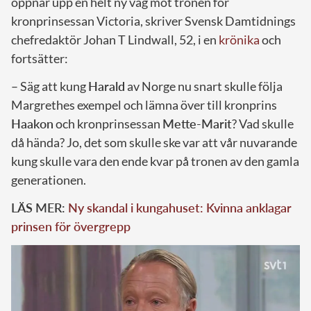
öppnar upp en helt ny väg mot tronen för
kronprinsessan Victoria, skriver Svensk Damtidnings
chefredaktör Johan T Lindwall, 52, i en
krönika
och
fortsätter:
– Säg att kung
Harald
av Norge nu snart skulle följa
Margrethes exempel och lämna över till kronprins
Haakon
och kronprinsessan
Mette-Marit
? Vad skulle
då hända? Jo, det som skulle ske var att vår nuvarande
kung skulle vara den ende kvar på tronen av den gamla
generationen.
LÄS MER:
Ny skandal i kungahuset: Kvinna anklagar
prinsen för övergrepp