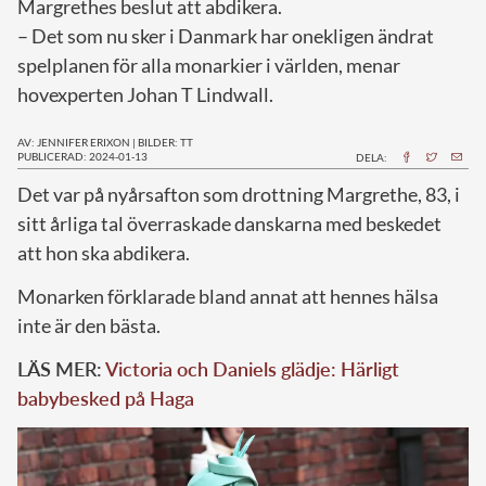
Margrethes beslut att abdikera.
– Det som nu sker i Danmark har onekligen ändrat
spelplanen för alla monarkier i världen, menar
hovexperten Johan T Lindwall.
AV: JENNIFER ERIXON
|
BILDER: TT
PUBLICERAD: 2024-01-13
DELA:
D
et var på nyårsafton som drottning Margrethe, 83, i
sitt årliga tal överraskade danskarna med beskedet
att hon ska abdikera.
Monarken förklarade bland annat att hennes hälsa
inte är den bästa.
LÄS MER:
Victoria och Daniels glädje: Härligt
babybesked på Haga