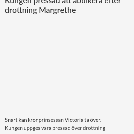
Kungen pressad att abdikera efter
drottning Margrethe
Norska kungahuset
Danska kungahuset
Spanska kungahuset
Nederländska kungahuset
Belgiska kungahuset
Jordanska kungahuset
Luxemburgska storhertighuset
Japanska kejsarhuset
Thailändska kungahuset
Marockanska kungahuset
Monacos furstehus
Snart kan kronprinsessan Victoria ta över.
Kungen uppges vara pressad över drottning