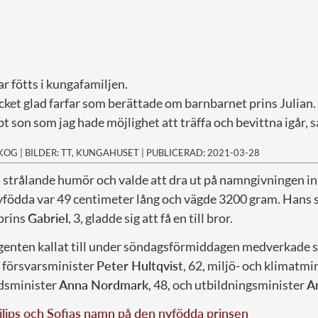
ar fötts i kungafamiljen.
cket glad farfar som berättade om barnbarnet prins Julian.
pt son som jag hade möjlighet att träffa och bevittna igår, 
SKOG
|
BILDER: TT, KUNGAHUSET
|
PUBLICERAD: 2021-03-28
å strålande humör och valde att dra ut på namngivningen in i
nyfödda var 49 centimeter lång och vägde 3200 gram. Hans 
 prins
Gabriel
, 3, gladde sig att få en till bror.
egenten kallat till under söndagsförmiddagen medverkade 
, försvarsminister
Peter Hultqvist
, 62, miljö- och klimatmi
dsminister
Anna Nordmark
, 48, och utbildningsminister
A
ilips och Sofias namn på den nyfödda prinsen