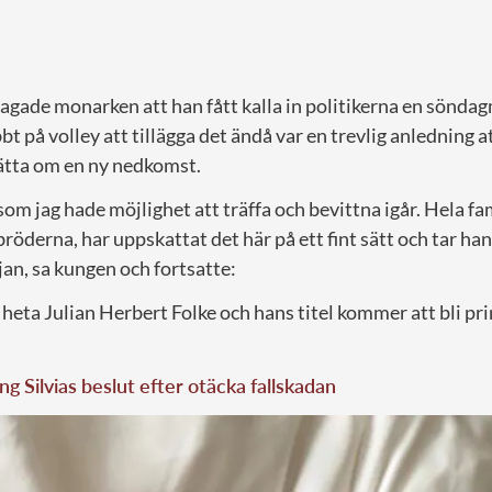
lagade monarken att han fått kalla in politikerna en sönd
t på volley att tillägga det ändå var en trevlig anledning a
ätta om en ny nedkomst.
som jag hade möjlighet att träffa och bevittna igår. Hela fa
bröderna, har uppskattat det här på ett fint sätt och tar han
an, sa kungen och fortsatte:
eta Julian Herbert Folke och hans titel kommer att bli pri
ng Silvias beslut efter otäcka fallskadan