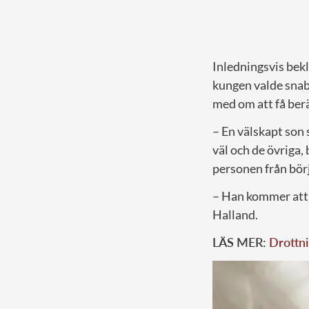
Inledningsvis bek
kungen valde snabb
med om att få ber
– En välskapt son 
väl och de övriga, 
personen från börj
– Han kommer att h
Halland.
LÄS MER:
Drottni