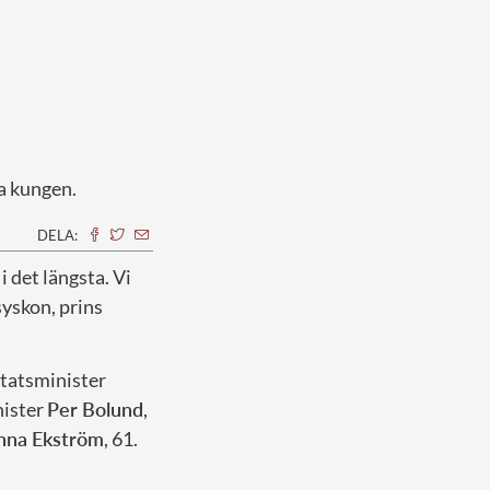
sa kungen.
DELA:
 det längsta. Vi
syskon, prins
statsminister
nister
Per Bolund
,
nna Ekström
, 61.