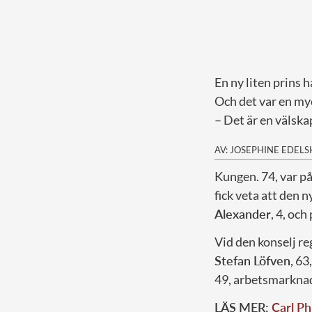
En ny liten prins h
Och det var en my
– Det är en välska
AV: JOSEPHINE EDEL
K
ungen. 74, var p
fick veta att den 
Alexander
, 4, och
Vid den konselj r
Stefan Löfven
, 63
49, arbetsmarkna
LÄS MER:
Carl Ph