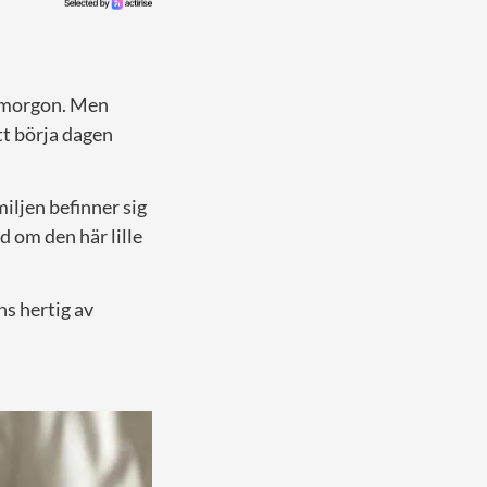
agmorgon. Men
tt börja dagen
miljen befinner sig
d om den här lille
ns hertig av