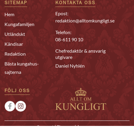
SITEMAP
KONTAKTA OSS
Epost:
Hem
redaktion@alltomkungligt.se
Kungafamiljen
Telefon:
Utländskt
08-611 90 10
Kändisar
Chefredaktör & ansvarig
Redaktion
utgivare
Bästa kungahus-
Daniel Nyhlén
sajterna
FÖLJ OSS
|
|
Sponsrat
Tipsa oss
Annonsera