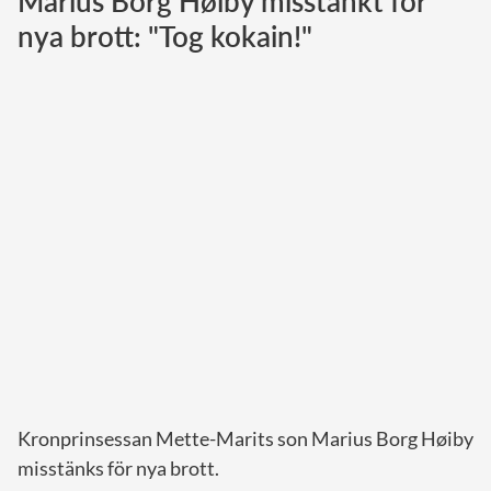
Marius Borg Høiby misstänkt för
nya brott: "Tog kokain!"
Norska kungahuset
Danska kungahuset
Spanska kungahuset
Nederländska kungahuset
Belgiska kungahuset
Jordanska kungahuset
Luxemburgska storhertighuset
Japanska kejsarhuset
Thailändska kungahuset
Marockanska kungahuset
Monacos furstehus
Kronprinsessan Mette-Marits son Marius Borg Høiby
misstänks för nya brott.