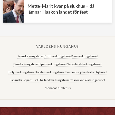
Mette-Marit kvar på sjukhus – då
lämnar Haakon landet för fest
VÄRLDENS KUNGAHUS
Svenska kungahuset
Brittiska kungahuset
Norska kungahuset
Danska kungahuset
Spanska kungahuset
Nederländska kungahuset
Belgiska kungahuset
Jordanska kungahuset
Luxemburgska storhertighuset
Japanska kejsarhuset
Thailändska kungahuset
Marockanska kungahuset
Monacos furstehus