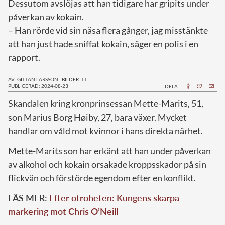
Dessutom avslöjas att han tidigare har gripits under
påverkan av kokain.
– Han rörde vid sin näsa flera gånger, jag misstänkte
att han just hade sniffat kokain, säger en polis i en
rapport.
AV: GITTAN LARSSON
|
BILDER: TT
PUBLICERAD: 2024-08-23
DELA:
S
kandalen kring kronprinsessan Mette-Marits, 51,
son Marius Borg Høiby, 27, bara växer. Mycket
handlar om våld mot kvinnor i hans direkta närhet.
Mette-Marits son har erkänt att han under påverkan
av alkohol och kokain orsakade kroppsskador på sin
flickvän och förstörde egendom efter en konflikt.
LÄS MER:
Efter otroheten: Kungens skarpa
markering mot Chris O’Neill