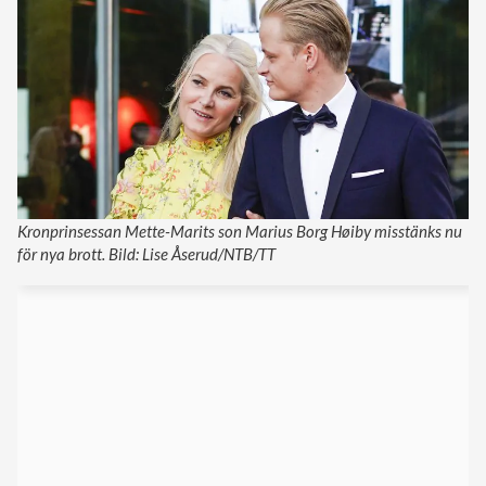
Kronprinsessan Mette-Marits son Marius Borg Høiby misstänks nu
för nya brott. Bild: Lise Åserud/NTB/TT