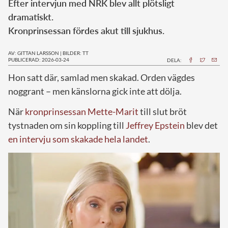
Efter intervjun med NRK blev allt plötsligt
dramatiskt.
Kronprinsessan fördes akut till sjukhus.
AV: GITTAN LARSSON
|
BILDER: TT
PUBLICERAD: 2026-03-24
DELA:
Hon satt där, samlad men skakad. Orden vägdes
noggrant – men känslorna gick inte att dölja.
När
kronprinsessan Mette-Marit
till slut bröt
tystnaden om sin koppling till
Jeffrey Epstein
blev det
en intervju som skakade hela landet
.