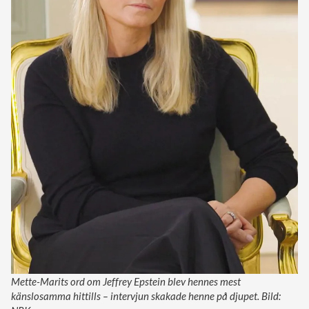
Mette-Marits ord om Jeffrey Epstein blev hennes mest
känslosamma hittills – intervjun skakade henne på djupet. Bild: