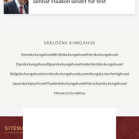
lämnar Haakon landet för fest
VÄRLDENS KUNGAHUS
Svenska kungahuset
Brittiska kungahuset
Norska kungahuset
Danska kungahuset
Spanska kungahuset
Nederländska kungahuset
Belgiska kungahuset
Jordanska kungahuset
Luxemburgska storhertighuset
Japanska kejsarhuset
Thailändska kungahuset
Marockanska kungahuset
Monacos furstehus
SITEMAP
KONTAKTA OSS