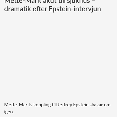
Mette-Marit akut till sjukhus –
dramatik efter Epstein-intervjun
Norska kungahuset
Danska kungahuset
Spanska kungahuset
Nederländska kungahuset
Belgiska kungahuset
Jordanska kungahuset
Luxemburgska storhertighuset
Japanska kejsarhuset
Thailändska kungahuset
Marockanska kungahuset
Monacos furstehus
Mette-Marits koppling till Jeffrey Epstein skakar om
igen.