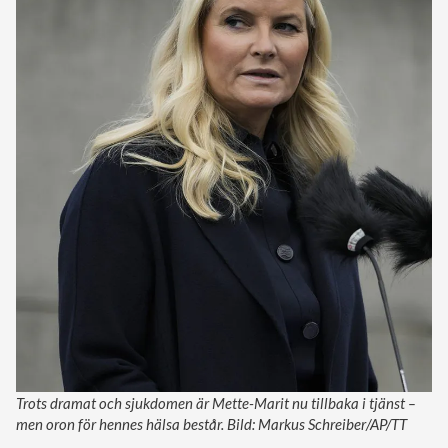
Trots dramat och sjukdomen är Mette-Marit nu tillbaka i tjänst –
men oron för hennes hälsa består. Bild: Markus Schreiber/AP/TT