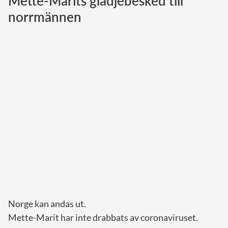
Mette-Marits glädjebesked till
norrmännen
Norska kungahuset
Danska kungahuset
Spanska kungahuset
Nederländska kungahuset
Belgiska kungahuset
Jordanska kungahuset
Luxemburgska storhertighuset
Japanska kejsarhuset
Thailändska kungahuset
Marockanska kungahuset
Monacos furstehus
Norge kan andas ut.
Mette-Marit har inte drabbats av coronaviruset.