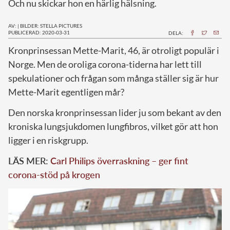
Och nu skickar hon en härlig hälsning.
AV:
|
BILDER: STELLA PICTURES
PUBLICERAD: 2020-03-31
DELA:
K
ronprinsessan Mette-Marit, 46, är otroligt populär i
Norge. Men de oroliga corona-tiderna har lett till
spekulationer och frågan som många ställer sig är hur
Mette-Marit egentligen mår?
Den norska kronprinsessan lider ju som bekant av den
kroniska lungsjukdomen lungfibros, vilket gör att hon
ligger i en riskgrupp.
LÄS MER:
Carl Philips överraskning – ger fint
corona-stöd på krogen