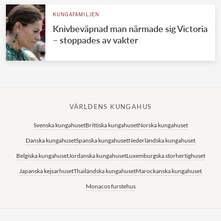
KUNGAFAMILJEN
Knivbeväpnad man närmade sig Victoria
– stoppades av vakter
VÄRLDENS KUNGAHUS
Svenska kungahuset
Brittiska kungahuset
Norska kungahuset
Danska kungahuset
Spanska kungahuset
Nederländska kungahuset
Belgiska kungahuset
Jordanska kungahuset
Luxemburgska storhertighuset
Japanska kejsarhuset
Thailändska kungahuset
Marockanska kungahuset
Monacos furstehus